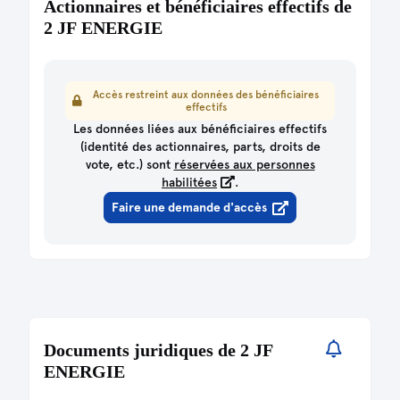
Actionnaires et bénéficiaires effectifs de
Valeur ajoutée / CA (%)
53,8
39,4
2 JF ENERGIE
Structure d'activité
2017
2016
Salaires et charges sociales (€)
148K
129K
Salaires / CA (%)
51,2
53,9
Accès restreint aux données des bénéficiaires
Impôts et taxes (€)
2,15K
3,58K
effectifs
Chiffre d'affaires à l'export (€)
0
Les données liées aux bénéficiaires effectifs
(identité des actionnaires, parts, droits de
vote, etc.) sont
réservées aux personnes
habilitées
.
Faire une demande d'accès
Documents juridiques de 2 JF
ENERGIE