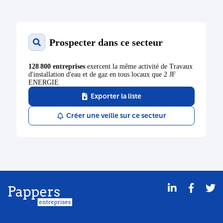
Prospecter dans ce secteur
DÉPÔT DES COMPTES
05/09/2019
RCS de Toulon
128 800 entreprises
exercent la même activité de Travaux
d'installation d'eau et de gaz en tous locaux que 2 JF
ENERGIE
Type de dépôt :
Comptes annuels et rapports
Exporter la liste
Date de clôture :
31/12/2017
Adresse :
le Kennedy B6 Rdc 3300 Avenue Kennedy
83140 Six-Fours-les-Plages
Créer une veille sur ce secteur
Bodacc C n°20190171, annonce n°10836
CHANGEMENT DE DIRIGEANT
24/07/2019
Dénomination :
2 JF ENERGIE