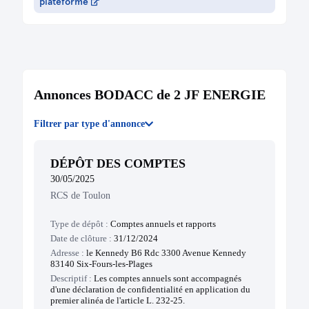
plateforme
Procès-verbal d'assemblée générale
Transfert du siège social
Cession de parts Nomination d'un cogérant
Transfert du siège social de la personne morale
Modification de la dénomination de la personne
morale
Changement de la dénomination sociale
Annonces BODACC de 2 JF ENERGIE
Nomination de co-gérant
Statuts mis à jour
Cession de parts Nomination d'un cogérant
Filtrer par type d'annonce
Transfert du siège social de la personne morale
Modification de la dénomination de la personne
morale
DÉPÔT DES COMPTES
30/05/2025
12/09/2012
RCS de Toulon
Acte
Cession de parts
Type de dépôt :
Comptes annuels et rapports
Cession de parts Nomination d'un cogérant
Transfert du siège social de la personne morale
Date de clôture :
31/12/2024
Modification de la dénomination de la personne
Adresse :
le Kennedy B6 Rdc 3300 Avenue Kennedy
morale
83140 Six-Fours-les-Plages
Procès-verbal d'assemblée générale
Descriptif :
Les comptes annuels sont accompagnés
Transfert du siège social
d'une déclaration de confidentialité en application du
Cession de parts Nomination d'un cogérant
premier alinéa de l'article L. 232-25.