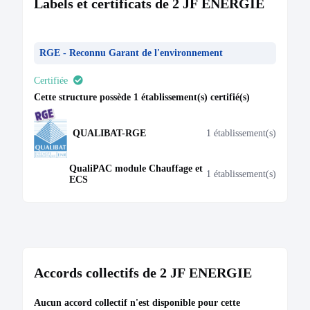
Labels et certificats de 2 JF ENERGIE
Type de dépôt :
Comptes annuels et rapports
Date de clôture :
31/12/2019
Adresse :
le Kennedy B6 Rdc 3300 Avenue Kennedy
RGE - Reconnu Garant de l'environnement
83140 Six-Fours-les-Plages
Descriptif :
Les comptes annuels sont accompagnés
Certifiée
d'une déclaration de confidentialité en application du
premier alinéa de l'article L. 232-25.
Cette structure possède 1 établissement(s) certifié(s)
Bodacc C n°20200186, annonce n°7488
QUALIBAT-RGE
1 établissement(s)
QualiPAC module Chauffage et
1 établissement(s)
ECS
MODIFICATION
12/09/2019
RCS de Toulon
Dénomination :
2 JF ENERGIE
Capital :
5 328,00 €
Accords collectifs de 2 JF ENERGIE
Description :
Modification de l'administration.
Modification du capital.
Aucun accord collectif n'est disponible pour cette
Administration :
BAUDINO Jérôme nom d'usage :