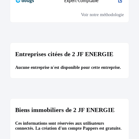
Expert-comptable
Bodacc C n°20210171, annonce n°11607
Voir notre méthodologie
MODIFICATION
03/06/2021
Entreprises citées de 2 JF ENERGIE
RCS de Toulon
Aucune entreprise n'est disponible pour cette entreprise.
Dénomination :
2 JF ENERGIE
Capital :
2 656,00 €
Description :
Modification du capital. Modification de
l'administration.
Administration :
LEFEVRE Jean-Paul nom d'usage :
LEFEVRE n'est plus directeur général
Biens immobiliers de 2 JF ENERGIE
Bodacc B n°20210107, annonce n°3580
Ces informations sont réservées aux utilisateurs
connectés. La création d'un compte Pappers est gratuite.