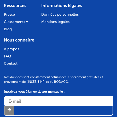
Journal :
TPBM - Semaine Provence
Ressources
Informations légales
2 JF ENERGIE
Presse
Données personnelles
SAS au capital de 8000 €
Classements
Mentions légales
Siège social :
LE KENNEDY B6 RDC 3300 AV KENNEDY,
Blog
83140 Six-Fours-les-Plages
479 458 598 RCS de Toulon
L'AG Mixte du 20/05/2019 a nommé en qualité de
Nous connaître
président M. BAUDINO Jérome, démissionnaire de
son poste de directeur général, demeurant 198
A propos
chemin de chateauvallon 83190 Ollioules en
remplacement de M. BAUDINO Franck, à compter
FAQ
du 20/05/2019.
Contact
Suite à un rachat d'actions par la société, l'AG Mixte
a décidé de modifier le capital social en le portant de
8000 Euros, à 5328 Euros
Modification au RCS de Toulon
Nos données sont constamment actualisées, entièrement gratuites et
proviennent de l'INSEE, l'INPI et du BODACC.
Inscrivez-vous à la newsletter mensuelle :
DÉPÔT DES COMPTES
15/07/2017
RCS de Toulon