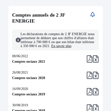
Décision sur la modification du capital social
Statuts mis à jour
Modification relative aux dirigeants d'une société
Comptes annuels de 2 JF
Décision sur la modification du capital social
ENERGIE
15/07/2016
Les déclarations de comptes de 2 JF ENERGIE nous
Procès-verbal d'assemblée générale extraordinaire
permettent de déduire que son chiffre d'affaires était
Modification de la forme juridique ou du statut
inférieur à 700 000 € ou que son bilan était inférieur
particulier
à 350 000 € en 2021.
En savoir plus
Changement de forme juridique
Statuts mis à jour
08/06/2022
Modification de la forme juridique ou du statut
particulier
Comptes sociaux 2021
24/06/2016
26/08/2021
Rapport du commissaire à la transformation
Comptes sociaux 2020
transformation en société par actions simplifiée
Modification de la forme juridique ou du statut
16/09/2020
particulier
Comptes sociaux 2019
12/09/2012
30/08/2019
Acte
Comptes sociaux 2018