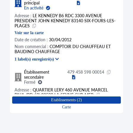
principal
En activité
Adresse :
LE KENNEDY B6 RDC 3300 AVENUE
PRESIDENT JOHN KENNEDY 83140 SIX-FOURS-LES-
PLAGES
Voir sur la carte
Date de création :
30/04/2012
Nom commercial :
COMPTOIR DU CHAUFFEAU ET
BAUDINO CHAUFFAGE
1 label(s) enregistré(s)
Établissement
479 458 598 00014
secondaire
Fermé
Adresse :
QUARTIER LERY 460 AVENUE MARCEL
PAUL (RD 63) 83500 LA SEYNE-SUR-MER
Etablissements (2)
Voir sur la carte
Carte
Date de création :
01/10/2004
Date de clôture :
30/04/2012 et transféré vers
un autre
établissement