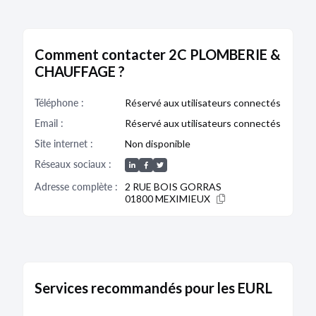
du premier ou deuxième alinéa de l'article L. 232-
25.
Comment contacter 2C PLOMBERIE &
Bodacc C n°20240095, annonce n°51
CHAUFFAGE ?
Téléphone :
Réservé aux utilisateurs connectés
DÉPÔT DES COMPTES
Email :
Réservé aux utilisateurs connectés
25/01/2023
Site internet :
Non disponible
RCS de Bourg-en-Bresse
Réseaux sociaux :
Type de dépôt :
Comptes annuels et rapports
Adresse complète :
2 RUE BOIS GORRAS
Date de clôture :
30/06/2022
01800 MEXIMIEUX
Adresse :
2 Rue du Bois Gorras 01800 Meximieux
Descriptif :
Les comptes annuels sont accompagnés
d'une déclaration de confidentialité en application
du premier ou deuxième alinéa de l'article L. 232-
25.
Services recommandés pour les EURL
Bodacc C n°20230017, annonce n°25