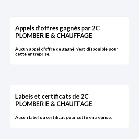
Bodacc C n°20200123, annonce n°117
Appels d'offres gagnés par 2C
PLOMBERIE & CHAUFFAGE
DÉPÔT DES COMPTES
05/04/2019
Aucun appel d'offre de gagné n'est disponible pour
RCS de Bourg-en-Bresse
cette entreprise.
Type de dépôt :
Comptes annuels et rapports
Date de clôture :
30/06/2018
Adresse :
2 rue du Bois Gorras 01800 Meximieux
Bodacc C n°20190068, annonce n°63
Labels et certificats de 2C
PLOMBERIE & CHAUFFAGE
Aucun label ou certificat pour cette entreprise.
DÉPÔT DES COMPTES
30/03/2018
RCS de Bourg-en-Bresse