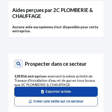
DÉPÔT DES COMPTES
Aides perçues par 2C PLOMBERIE &
CHAUFFAGE
29/01/2016
RCS de Bourg-en-Bresse
Aucune aide européenne n'est disponible pour cette
entreprise.
Type de dépôt :
Comptes annuels et rapports
Date de clôture :
30/06/2015
Adresse :
2 rue du Bois Gorras 01800 Meximieux
Bodacc C n°20160011, annonce n°161
Prospecter dans ce secteur
128 816 entreprises
exercent la même activité de
DÉPÔT DES COMPTES
Travaux d'installation d'eau et de gaz en tous locaux
31/12/2014
que 2C PLOMBERIE & CHAUFFAGE
RCS de Bourg-en-Bresse
Exporter la liste
Type de dépôt :
Comptes annuels et rapports
Créer une veille sur ce secteur
Date de clôture :
30/06/2014
Adresse :
2 rue du Bois Gorras 01800 Meximieux