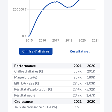
Chiffre d'affaires
Résultat net
Performance
2021
2020
2018
Chiffre d'affaires (€)
337K
291K
218K
Marge brute (€)
237K
189K
157K
EBITDA - EBE (€)
29,8K
-1,03K
5,15K
Résultat d'exploitation (€)
27,4K
-5,32K
515
Résultat net (€)
23,9K
1,47K
1,07K
Croissance
2021
2020
2018
Taux de croissance du CA (%)
15,8
-16,4