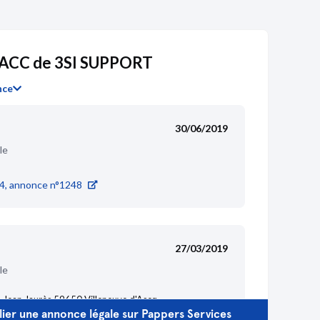
ACC de 3SI SUPPORT
nce
30/06/2019
le
4, annonce n°1248
27/03/2019
le
 Jean Jaurès 59650 Villeneuve d'Ascq
ier une annonce légale sur Pappers Services
e achat, apport, attribution (immatriculation d'une