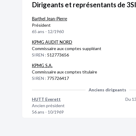
Dirigeants et représentants de 3
Barthel Jean-Pierre
Président
65 ans - 12/1960
KPMG AUDIT NORD
Commissaire aux comptes suppléant
SIREN :
512773656
KPMG S.A.
Commissaire aux comptes titulaire
SIREN :
775726417
Anciens dirigeants
HUTT Everett
Du 1
Ancien président
56 ans - 10/1969
GAINARD Maribeth
Du 1
Ancien directeur général
45 ans - 08/1980