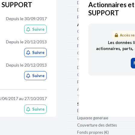
Délai de paiement clients (j)
SI SUPPORT
Actionnaires et 
Délai de paiement fournisseurs (j
SUPPORT
Ratio des stocks / CA (j)
Depuis le 30/09/2017
Autonomie financière
Suivre
Capacité d'autofinancement (€)
Accès res
Capacité d'autofinancement / CA
Depuis le 20/12/2013
Les données li
Fonds de roulement net global (€
actionnaires, parts, 
Suivre
Couverture du BFR
Trésorerie (€)
Depuis le 20/12/2013
Dettes financières (€)
Capacité de remboursement
Suivre
Ratio d'endettement (Gearing)
Autonomie financière (%)
Taux de levier (DFN/EBITDA)
3/04/2017 au 27/10/2017
Solvabilité
Suivre
État des dettes à 1 an au plus (€)
Liquidité générale
3/04/2017 au 27/10/2017
Couverture des dettes
Suivre
Fonds propres (€)