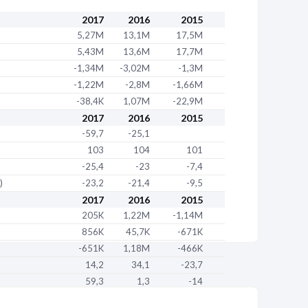
à distance sur catalogue général (47.91A)
2017
2016
2015
5,27M
13,1M
17,5M
5,43M
13,6M
17,7M
-1,34M
-3,02M
-1,3M
-1,22M
-2,8M
-1,66M
-38,4K
1,07M
-22,9M
2017
2016
2015
-59,7
-25,1
103
104
101
-25,4
-23
-7,4
)
-23,2
-21,4
-9,5
2017
2016
2015
205K
1,22M
-1,14M
856K
45,7K
-671K
-651K
1,18M
-466K
14,2
34,1
-23,7
59,3
1,3
-14
-45,1
32,8
-9,7