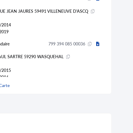
RUE JEAN JAURES 59491 VILLENEUVE D'ASCQ
/2014
2019
daire
799 394 085 00036
PAUL SARTRE 59290 WASQUEHAL
/2015
2016
à distance sur catalogue général (47.91A)
Carte
daire
799 394 085 00010
A CENTENAIRE 59170 CROIX
/2013
015 et transféré vers
un autre établissement