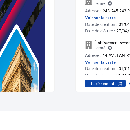
Fermé
Adresse :
243-245 243 
Voir sur la carte
Date de création :
01/04
Date de clôture :
27/04/
Établissement secon
Fermé
Adresse :
14 AV JEAN 
Voir sur la carte
Date de création :
01/01
Date de clôture :
31/12/
Activité distincte :
Vente 
Etablissements (3)
Établissement secon
Fermé
Adresse :
12 RUE DE L
Voir sur la carte
Date de création :
20/12
Date de clôture :
14/12/2