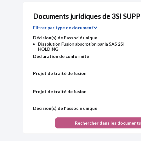
Documents juridiques de 3SI SU
Filtrer par type de document
Décision(s) de l'associé unique
Dissolution Fusion absorption par la SAS 2SI
HOLDING
Déclaration de conformité
Projet de traité de fusion
Chiffre d'affaires
Résultat 
Projet de traité de fusion
Décision(s) de l'associé unique
Réduction du capital social
Augmentation du capital social
Rechercher dans les documents
Extrait de procès-verbal
Modification(s) statutaire(s)