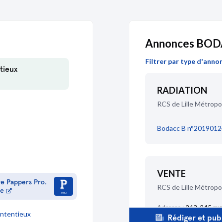
24/07/2018
Annonces BOD
Filtrer par type d'anno
tieux
16/01/2018
RADIATION
RCS de Lille Métropo
Bodacc B n°2019012
09/10/2017
VENTE
re Pappers Pro.
19/01/2017
RCS de Lille Métropo
me
Adresse :
243-245 rue
ntentieux
Rédiger et publ
Catégorie vente :
Autr