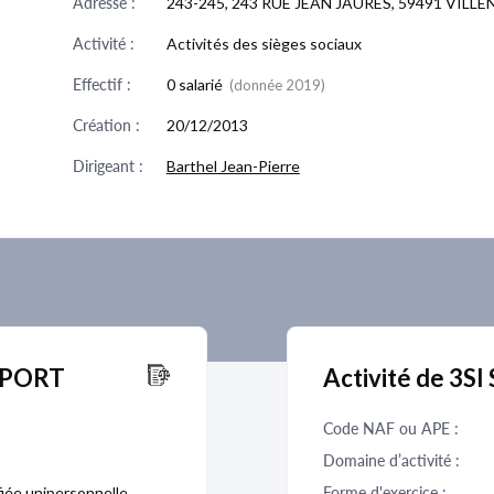
Adresse :
243-245, 243 RUE JEAN JAURES, 59491 VIL
Activité :
Activités des sièges sociaux
Effectif :
0 salarié
(donnée 2019)
Création :
20/12/2013
Dirigeant :
Barthel Jean-Pierre
UPPORT
Activité de 3S
Code NAF ou APE :
Domaine d’activité :
fiée unipersonnelle
Forme d'exercice :