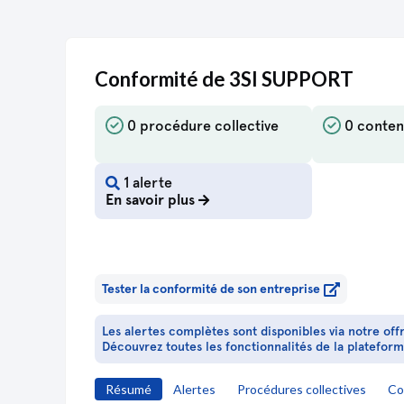
Changement relatif à la date de clôture de l'exercice
social du 31/12 au 28/02
Statuts mis à jour
Conformité de 3SI SUPPORT
Attestation
Extrait de procès-verbal
0 procédure collective
0 conten
Modification(s) statutaire(s)
Augmentation du capital social
Réduction du capital social
Statuts mis à jour
1 alerte
En savoir plus
Décision(s) de l'associé unique
Démission de directeur général
Changement de président
Tester la conformité de son entreprise
Décision(s) de l'associé unique
Modification(s) statutaire(s)
Augmentation du capital social
Les alertes complètes sont disponibles via notre off
Réduction du capital social
Découvrez toutes les fonctionnalités de la platefor
Statuts mis à jour
Résumé
Alertes
Procédures collectives
Co