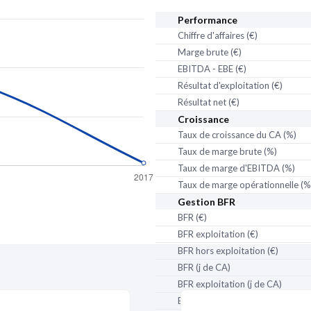
Activité distincte :
Vente 
Performance
Chiffre d'affaires (€)
Marge brute (€)
EBITDA - EBE (€)
Résultat d'exploitation (€)
Résultat net (€)
Croissance
Taux de croissance du CA (%)
Taux de marge brute (%)
Taux de marge d'EBITDA (%)
Taux de marge opérationnelle (%
Gestion BFR
partenaire
de Pappers
BFR (€)
BFR exploitation (€)
BFR hors exploitation (€)
BFR (j de CA)
BFR exploitation (j de CA)
BFR hors exploitation (j de CA)