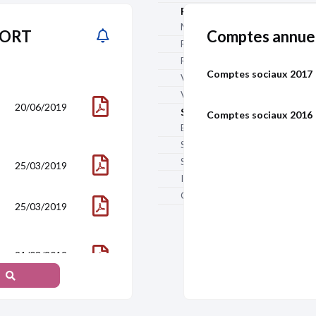
Rentabilité
Marge nette (%)
PPORT
Comptes annue
Rentabilité sur fonds propres (%)
Rentabilité économique (%)
Comptes sociaux 2017
Valeur ajoutée (€)
Valeur ajoutée / CA (%)
20/06/2019
Structure d'activité
Comptes sociaux 2016
Effectif
Salaires et charges sociales (€)
Salaires / CA (%)
25/03/2019
Impôts et taxes (€)
net
Effectif
Chiffre d'affaires à l'export (€)
25/03/2019
21/03/2019