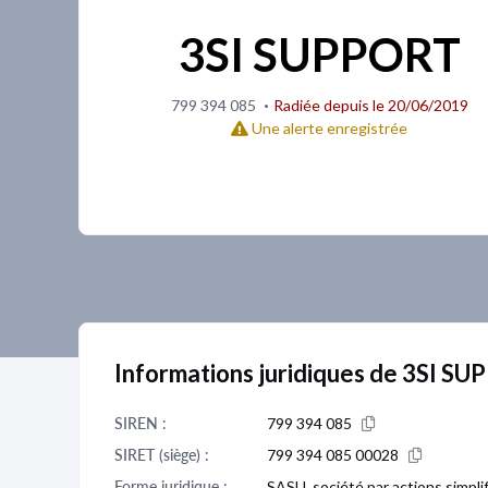
3SI SUPPORT
·
799 394 085
Radiée depuis le 20/06/2019
Une alerte enregistrée
Informations juridiques de 3SI S
SIREN :
799 394 085
SIRET (siège) :
799 394 085 00028
Forme juridique :
SASU, société par actions simpli