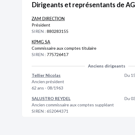
Dirigeants et représentants de A
ZAM DIRECTION
Président
SIREN :
880283155
KPMG SA
Commissaire aux comptes titulaire
SIREN :
775726417
Anciens dirigeants
Tellier Nicolas
Du 1
Ancien président
62 ans - 08/1963
SALUSTRO REYDEL
Du 0
Ancien commissaire aux comptes suppléant
SIREN :
652044371
REICHERT-BROWN Viviane
Du 2
Ancien président
61 ans - 09/1964