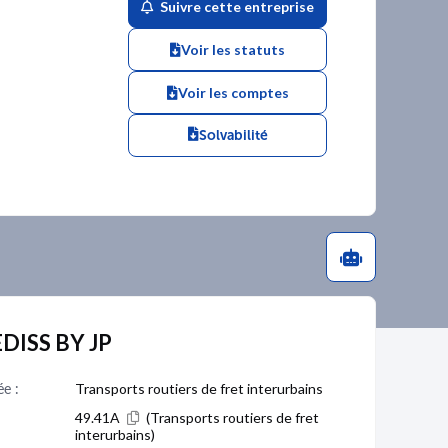
Suivre cette entreprise
Voir les statuts
Voir les comptes
Solvabilité
EDISS BY JP
ée :
Transports routiers de fret interurbains
49.41A
(Transports routiers de fret
interurbains)