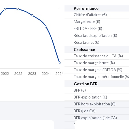
Date de création :
01/11
Performance
Date de clôture :
01/05/
Chiffre d'affaires (€)
Marge brute (€)
Établissement secon
Fermé
EBITDA - EBE (€)
Adresse :
RUE ETIENNE 
Résultat d'exploitation (€)
Voir sur la carte
Résultat net (€)
Date de création :
18/10
Croissance
Date de clôture :
01/05/
Taux de croissance du CA (%)
Taux de marge brute (%)
Établissement secon
Taux de marge d'EBITDA (%)
Fermé
Taux de marge opérationnelle (%
Adresse :
22 CHEMIN D
Gestion BFR
partenaire
de Pappers
Voir sur la carte
BFR (€)
Date de création :
15/10
BFR exploitation (€)
Date de clôture :
01/05/
BFR hors exploitation (€)
BFR (j de CA)
Établissement secon
Fermé
BFR exploitation (j de CA)
Adresse :
ZAI DE GOND
BFR hors exploitation (j de CA)
GONDREVILLE