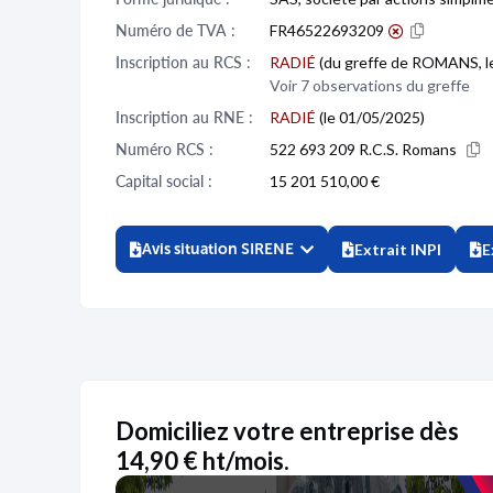
Numéro de TVA :
FR46522693209
Inscription au RCS :
RADIÉ
(du greffe de ROMANS, l
Voir 7 observations du greffe
Inscription au RNE :
RADIÉ
(le 01/05/2025)
Numéro RCS :
522 693 209 R.C.S. Romans
Capital social :
15 201 510,00 €
Avis situation SIRENE
Extrait INPI
E
Domiciliez votre entreprise dès
14,90 € ht/mois.