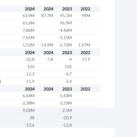
/2024
2024
2024
2023
2022
2025
63,9M
87,7M
95,1M
99M
65,6M
96,9M
daire
522 693 209 00473
-7,86M
-4,46M
DOLET 76140 LE PETIT-QUEVILLY
-7,61M
-5,15M
1,52M
-13,9M
-5,72M
1,97M
/2024
2024
2024
2023
2022
2025
-32,8
-7,8
-4
17,9
103
102
daire
522 693 209 00499
-12,3
-4,7
)
-11,9
-5,4
'AUGUSTE 33610 CESTAS
2024
2024
2023
2022
6,64M
-5,43M
/2024
-2,38M
-3,33M
2025
9,02M
-2,1M
daire
38
522 693 209 00440
-20,9
-13,6
-12,8
REVILLE FONTENOY AUX LOUPS 54840
51,6
-8,1