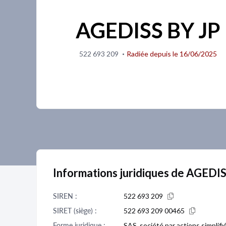
AGEDISS BY JP
·
522 693 209
Radiée depuis le 16/06/2025
Informations juridiques de AGEDI
SIREN :
522 693 209
SIRET (siège) :
522 693 209 00465
Forme juridique :
SAS, société par actions simplifi