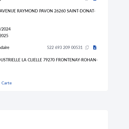
5 AVENUE RAYMOND PAVON 26260 SAINT-DONAT-
/2024
2025
daire
522 693 209 00531
DUSTRIELLE LA CLIELLE 79270 FRONTENAY-ROHAN-
/2025
Carte
2025
orts routiers de fret de proximité (49.41B)
daire
522 693 209 00481
AU 932 AVENUE GABRIEL VOISIN 13300 SALON-DE-