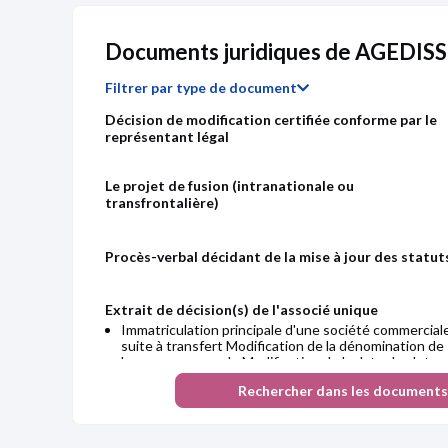
HUTT Everett
Du 0
Documents juridiques de AGEDISS
Ancien président
56 ans - 10/1969
Filtrer par type de document
Décision de modification certifiée conforme par le
représentant légal
Le projet de fusion (intranationale ou
transfrontalière)
Procès-verbal décidant de la mise à jour des statut
Chiffre d'affaires
Résultat 
Extrait de décision(s) de l'associé unique
Immatriculation principale d'une société commercial
suite à transfert Modification de la dénomination de
la personne morale Modification de la date de clotur
de l'exercice social Modification des principales
Rechercher dans les documents
activités
Liste des sièges sociaux antérieurs
Immatriculation principale d'une société commercial