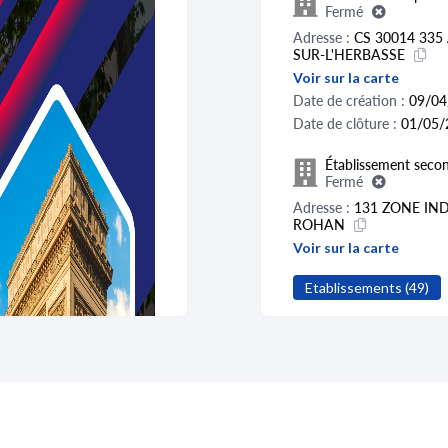
Fermé
Adresse :
CS 30014 33
SUR-L'HERBASSE
Voir sur la carte
Date de création :
09/04
Date de clôture :
01/05/
Établissement secon
Fermé
Adresse :
131 ZONE IN
ROHAN
Voir sur la carte
Date de création :
01/02
Etablissements (49)
Date de clôture :
01/05/
Activité distincte :
Transp
Établissement secon
Fermé
Adresse :
ZAC DE LA CR
PROVENCE
Voir sur la carte