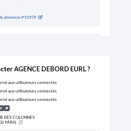
6, annonce n°11979
SIÈGE SOCIAL AUTRE
23/04/2025
r (Web)
acter AGENCE DEBORD EURL ?
801339151. Capital Social 100000€. Siège
du Champ de Foire, 87130 La Croisille-sur-Briance.
rvé aux utilisateurs connectés
5, transfert du siège social au 9 rue des colonnes,
rvé aux utilisateurs connectés
 Limoges.Immat rcs Paris
rvé aux utilisateurs connectés
UE DES COLONNES
OMPTES
27/12/2024
02 PARIS