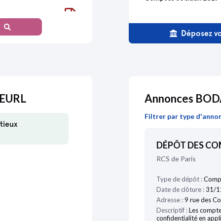
09/07/2021
Comptes sociaux 2018
Déposez vo
Comptes sociaux 2017
23/01/2018
Comptes sociaux 2016
 EURL
Annonces BO
21/05/2015
Comptes sociaux 2015
Filtrer par type d'anno
tieux
DÉPÔT DES C
21/05/2015
RCS de Paris
Type de dépôt :
Compt
Date de clôture :
31/1
03/06/2014
Adresse :
9 rue des C
Descriptif :
Les compte
confidentialité en appl