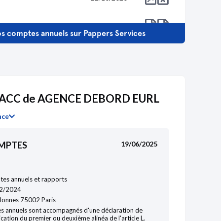
28/10/2019
s comptes annuels sur Pappers Services
19/07/2018
21/12/2017
DACC de AGENCE DEBORD EURL
18/10/2018
nce
OMPTES
19/06/2025
es annuels et rapports
2/2024
olonnes 75002 Paris
s annuels sont accompagnés d'une déclaration de
ication du premier ou deuxième alinéa de l'article L.