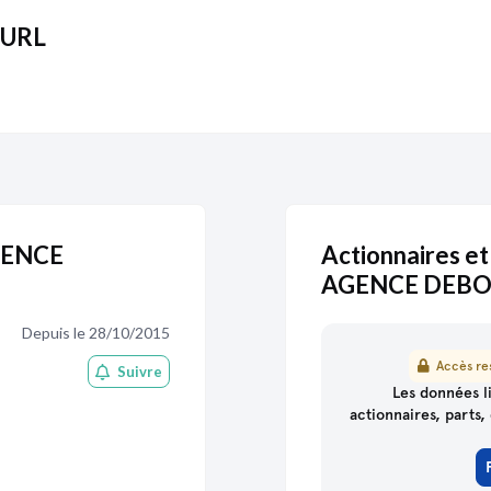
Date de clôture :
01/04/2
EURL
AGENCE
Actionnaires et
AGENCE DEBO
Depuis le 28/10/2015
Accès res
Suivre
partenaire
de Pappers
Les données li
actionnaires, parts, 