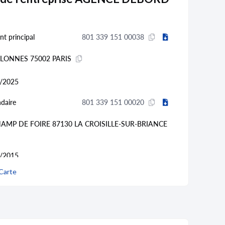
nt principal
801 339 151 00038
OLONNES 75002 PARIS
/2025
daire
801 339 151 00020
AMP DE FOIRE 87130 LA CROISILLE-SUR-BRIANCE
/2015
Carte
801 339 151 00012
RERES 67000 STRASBOURG
/2014