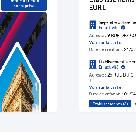
Domicilier mon
entreprise
EURL
Siège et établisseme
En activité
Adresse :
9 RUE DES C
Voir sur la carte
Date de création :
21/03
Établissement secon
En activité
Adresse :
25 RUE DU CH
Voir sur la carte
Date de création :
01/04
Etablissements (3)
Établissement
Fermé
Adresse :
5 RUE DES F
Voir sur la carte
Date de création :
13/03