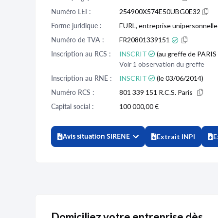
Numéro LEI :
254900X574E50UBG0E32
Forme juridique :
EURL, entreprise unipersonnelle 
Numéro de TVA :
FR20801339151
Inscription au RCS :
INSCRIT
(au greffe de PARIS 
Voir 1 observation du greffe
Inscription au RNE :
INSCRIT
(le 03/06/2014)
Numéro RCS :
801 339 151 R.C.S. Paris
Capital social :
100 000,00 €
Avis situation SIRENE
Extrait INPI
E
Domiciliez votre entreprise dès