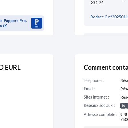
232-25.
Bodacc C n°2025011
re Pappers Pro.
me
TRANSFERT DE 
DÉPARTEMENT
Journal :
Le Parisien.f
D EURL
Comment cont
AGENCE DEBORD EURL
Téléphone :
social Etage 25 Rue 
Rése
Par assp du 13/03/202
Email :
Rése
75002, Paris.Rad rcs
Sites internet :
Rése
Réseaux sociaux :
Adresse complète :
9 R
DÉPÔT DES C
750
RCS de Limoges