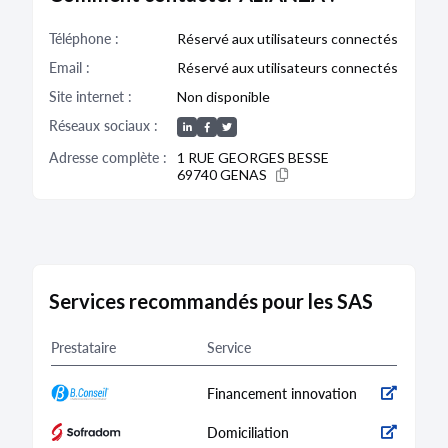
PAREDES Eva Lucie nom d'usage : PAREDES n'est
plus administrateur
Téléphone :
Réservé aux utilisateurs connectés
Email :
Réservé aux utilisateurs connectés
Bodacc B n°20210176, annonce n°2768
Site internet :
Non disponible
Réseaux sociaux :
Adresse complète :
1 RUE GEORGES BESSE
DISSOLUTION
69740 GENAS
22/05/2021
Dénomination :
ALIANZA
Journal :
Tout Lyon
Services recommandés pour les SAS
ALIANZA
Société par actions simplifiée au capital de 3 000
euros en liquidation
Prestataire
Service
Siège social : 1 rue Georges Besse - 69740
GENAS
893 662 817 RCS LYON
Financement innovation
La collectivité des associés a décidé le 17 mai
2021 la dissolution anticipée de la société et sa
Domiciliation
mise en liquidation amiable. Elle a nommé comme