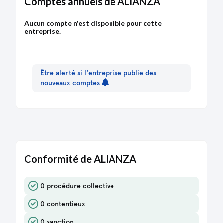
Comptes annuels de ALIANZA
création
Statuts constitutifs
Aucun compte n'est disponible pour cette
Constitution d'une société commerciale par
entreprise.
création
Être alerté si l'entreprise publie des
nouveaux comptes
Conformité de ALIANZA
0 procédure collective
0 contentieux
0 sanction