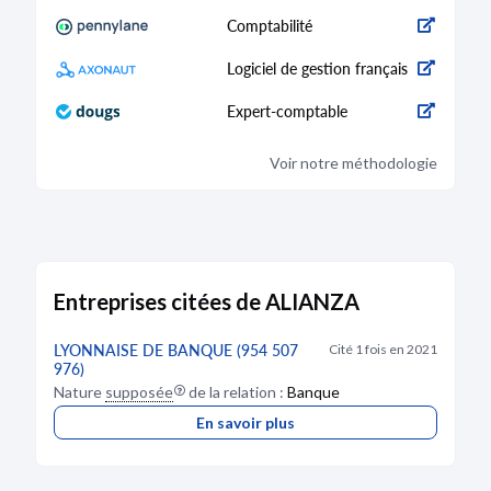
liquidateur Monsieur Jean-Jaques BONNIOL,
Comptabilité
domicilié 22 avenue Maréchal Foch - 34150
GIGNAC, avec les pouvoirs les plus étendus
pour réaliser les opérations de liquidation et
Logiciel de gestion français
parvenir à la clôture de celle-ci.
Le siège de la liquidation est fixé au siège social,
Expert-comptable
adresse à laquelle toute correspondance devra
être envoyée et, tous actes et documents
relatifs à la liquidation devront être notifiés.
Voir notre méthodologie
Dépôt des actes et pièces relatifs à la
liquidation au greffe du tribunal de commerce de
Lyon. Mention sera faite au RCS de Lyon. Pour
avis.
Entreprises citées de ALIANZA
CRÉATION
LYONNAISE DE BANQUE (954 507
Cité 1 fois en 2021
24/02/2021
976)
RCS de Lyon
Nature
supposée
de la relation :
Banque
En savoir plus
Dénomination :
ALIANZA
Capital :
3 000,00 €
Adresse :
1 Rue Georges Besse 69740 Genas