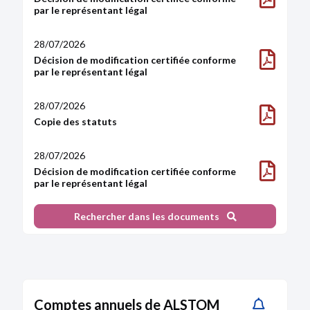
Depuis le 06/12/2022
Suivre
par le représentant légal
Caisse de dépôt et placement du Québec
28/07/2026
Administrateur
Décision de modification certifiée conforme
Depuis le 08/03/2021
par le représentant légal
Prot Baudoin
Administrateur
28/07/2026
75 ans - 05/1951
Copie des statuts
Depuis le 10/09/2018
Suivre
28/07/2026
RUCAR Sylvie
(Guery)
Décision de modification certifiée conforme
Administrateur
par le représentant légal
70 ans - 06/1956
Depuis le 27/04/2017
Suivre
Rechercher dans les documents
28/07/2026
Décision de modification certifiée conforme
DE BEAUPUY Sylvie
(Kande)
par le représentant légal
Administrateur
69 ans - 02/1957
02/06/2026
Depuis le 27/04/2017
Suivre
Décision du CA ou du Directoire (modification
Comptes annuels de ALSTOM
du capital social d’une SA ou d'une SAS)