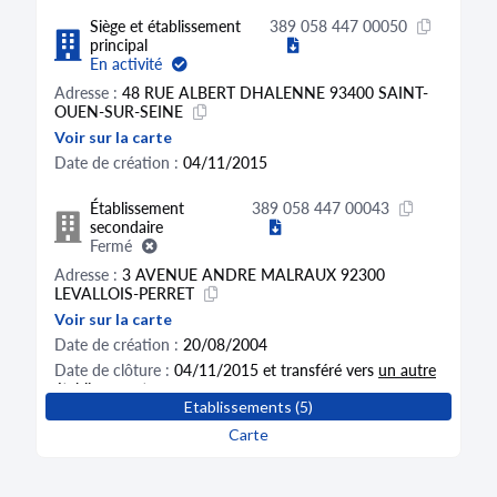
Siège et établissement
389 058 447 00050
principal
En activité
Adresse :
48 RUE ALBERT DHALENNE 93400 SAINT-
OUEN-SUR-SEINE
Voir sur la carte
Date de création :
04/11/2015
Établissement
389 058 447 00043
secondaire
Fermé
Adresse :
3 AVENUE ANDRE MALRAUX 92300
LEVALLOIS-PERRET
Voir sur la carte
Date de création :
20/08/2004
Date de clôture :
04/11/2015 et transféré vers
un autre
établissement
Etablissements (5)
Activité distincte :
Supports juridiques de gestion de
patrimoine mobilier (66.19A)
Carte
Établissement
389 058 447 00035