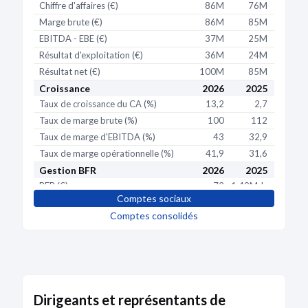
secondaire
Chiffre d'affaires (€)
86M
76M
74
Fermé
Marge brute (€)
86M
85M
74
Adresse :
12 RUE DE LA BAUME 75008 PARIS
EBITDA - EBE (€)
37M
25M
32
Voir sur la carte
Résultat d'exploitation (€)
36M
24M
31
Date de création :
29/10/1992
Résultat net (€)
100M
85M
90
Date de clôture :
14/05/1998 et transféré vers
un autre
Croissance
2026
2025
202
établissement
Taux de croissance du CA (%)
13,2
2,7
Activité distincte :
Organismes de placement en valeurs
mobilières (65.2E)
Taux de marge brute (%)
100
112
10
Taux de marge d'EBITDA (%)
43
32,9
43,
Taux de marge opérationnelle (%)
41,9
31,6
41,
Gestion BFR
2026
2025
202
BFR (€)
-72
1,49Mds
418
Comptes sociaux
BFR exploitation (€)
-17
67M
-27
Comptes consolidés
BFR hors exploitation (€)
-55
1,42Mds
445
BFR (j de CA)
0
7,14K
2,06
BFR exploitation (j de CA)
0
322
-13
BFR hors exploitation (j de CA)
0
6,82K
2,19
Délai de paiement clients (j)
0
442
9,
Dirigeants et représentants de
Délai de paiement fournisseurs (j)
0
261
27