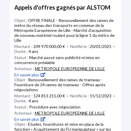
: CAMPO Mario, Orlando ; Administrateur :
Divers
PRICEWATERHOUSECOOPERS AUDIT
,
Emmanuelle
Appels d'offres gagnés par ALSTOM
MANDART Claude ; Commissaire aux comptes
Extrait de procès-verbal du conseil
PETROVIC
,
Anneli CARLOT
et 3 autres
titulaire : FORVIS MAZARS SA ; Commissaire aux
d'administration
comptes titulaire : PRICEWATERHOUSECOOPERS
En savoir plus
Divers
Objet :
AUDIT
OFFRE FINALE - Renouvellement des rames de
métro du réseau des transports en commun de la
Statuts mis à jour
Métropole Européenne de Lille - Marché d’acquisition
FROMENT REMI (520 523 671)
Cité 1 fois en 2021
Bodacc B n°20250147, annonce n°4879
de nouveau matériel roulant pour la ligne 1 du métro de
Nature
supposée
de la relation :
Inconnue
Lille
08/10/2021
En savoir plus
Montant :
209 970 000,00 €
·
Notifié le :
20/01/2025
·
Décision(s) du président
Durée :
4 ans
Augmentation du capital social
Statut :
Marché passé sans publicité ni mise en
Modification(s) statutaire(s)
NTL HOLDING (752 041 707)
Cité 2 fois en 2016 et 2019
DÉPÔT DES COMPTES
concurrence préalable
Extrait de procès-verbal d'assemblée générale
Nature
supposée
de la relation :
Actionnariat
29/07/2025
Acheteur :
METROPOLE EUROPEENNE DE LILLE
mixte
Dirigeants et bénéficiaires effectifs :
Anne VEAUTE
,
En savoir plus
RCS de Bobigny
Divers
MAZARS S.A
,
Jean-Baptiste EYMEOUD
Objet :
Renouvellement des rames de tramway -
Extrait de procès-verbal du conseil
Fourniture de 24 rames de tramway - Offres après
En savoir plus
d'administration
Type de dépôt :
Comptes annuels et rapports
négociations
Divers
Date de clôture :
31/03/2025
Montant :
124 813 215,00 €
·
Notifié le :
15/12/2023
·
SIEMENS FRANCE HOLDING
Cité 6 fois en 2017 et 2018
Adresse :
48 Rue Albert Dhalenne 93400 Saint-
Statuts mis à jour
Durée :
4 ans
(388 548 091)
Ouen-sur-Seine
Statut :
Procédure avec négociation
Nature
supposée
de la relation :
Actionnariat
Acheteur :
METROPOLE EUROPEENNE DE LILLE
08/10/2021
Dirigeants et bénéficiaires effectifs :
ERNST & YOUNG
Bodacc C n°20250143, annonce n°31374
En savoir plus
Décision(s) du président
AUDIT
,
Jörg FLATH
,
Doris BIRKHOFER
Objet :
Etudes, fournitures et mise en place de la
Augmentation du capital social
fonction « Acquittement du FU manipulateur » sur les
En savoir plus