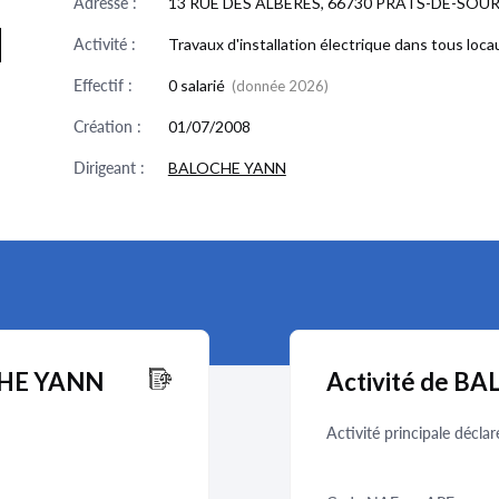
Adresse :
13 RUE DES ALBERES, 66730 PRATS-DE-SOU
N
Activité :
Travaux d'installation électrique dans tous loca
Effectif :
0 salarié
(donnée 2026)
Création :
01/07/2008
Dirigeant :
BALOCHE YANN
OCHE YANN
Activité de B
Activité principale déclar