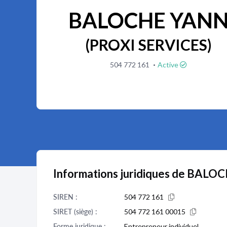
BALOCHE YAN
(PROXI SERVICES)
·
504 772 161
Active
Informations juridiques de BAL
SIREN :
504 772 161
SIRET (siège) :
504 772 161 00015
Forme juridique :
Entrepreneur individuel