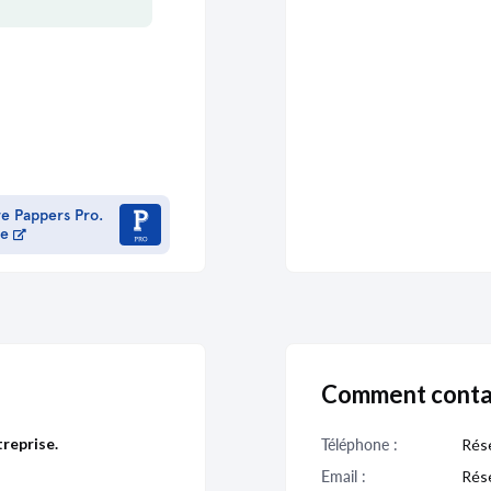
re Pappers Pro.
me
Comment cont
reprise.
Téléphone :
Rése
Email :
Rése