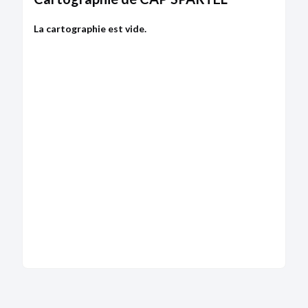
La cartographie est vide.
DÉPÔT DES COMPTES
16/08/2024
RCS d'Antibes
Type de dépôt :
Comptes annuels et rapports
Date de clôture :
31/12/2023
Adresse :
7 Avenue De Diane 06600 Antibes
Bodacc C n°20240158, annonce n°367
DÉPÔT DES COMPTES
08/08/2023
RCS d'Antibes
Type de dépôt :
Comptes annuels et rapports