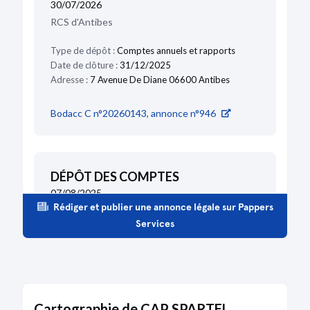
30/07/2026
RCS d'Antibes
Type de dépôt :
Comptes annuels et rapports
Date de clôture :
31/12/2025
Adresse :
7 Avenue De Diane 06600 Antibes
Bodacc C n°20260143, annonce n°946
DÉPÔT DES COMPTES
07/08/2025
Rédiger et publier une annonce légale sur Pappers
RCS d'Antibes
Services
Type de dépôt :
Comptes annuels et rapports
Date de clôture :
31/12/2024
Adresse :
7 Avenue De Diane 06600 Antibes
Bodacc C n°20250150, annonce n°256
Cartographie de CAP SPARTEL