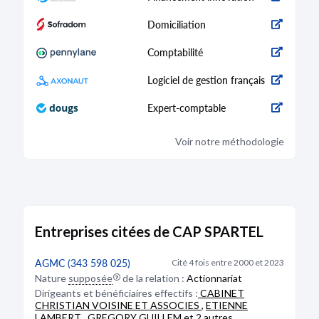
20/01/2021
Domiciliation
RCS d'Antibes
Comptabilité
Type de dépôt :
Comptes annuels et rapports
Date de clôture :
31/12/2019
Logiciel de gestion français
Adresse :
7 Avenue de Diane 06600 Antibes
Expert-comptable
Bodacc C n°20210013, annonce n°211
Voir notre méthodologie
DÉPÔT DES COMPTES
05/02/2019
RCS d'Antibes
Entreprises citées de CAP SPARTEL
Type de dépôt :
Comptes annuels et rapports
AGMC (343 598 025)
Cité 4 fois entre 2000 et 2023
Date de clôture :
31/12/2017
Nature
supposée
de la relation :
Actionnariat
Adresse :
7 avenue de Diane 06600 Antibes
Dirigeants et bénéficiaires effectifs :
CABINET
CHRISTIAN VOISINE ET ASSOCIES
,
ETIENNE
LAMBERT
,
GREGORY GUILLEM
et 2 autres