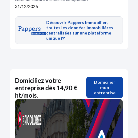
31/12/2026
Découvrir Pappers Immobilier,
toutes les données immobilières
centralisées sur une plateforme
unique
Domiciliez votre
Domicilier
entreprise dès 14,90 €
mon
entreprise
ht/mois.