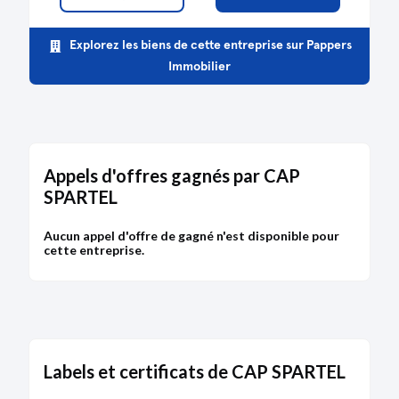
Type de dépôt :
Comptes annuels et rapports
Date de clôture :
31/12/2014
Explorez les biens de cette entreprise sur Pappers
Adresse :
7 avenue de Diane 06600 Antibes
Immobilier
Bodacc C n°20170024, annonce n°256
DÉPÔT DES COMPTES
Appels d'offres gagnés par CAP
24/03/2017
SPARTEL
RCS d'Antibes
Aucun appel d'offre de gagné n'est disponible pour
cette entreprise.
Type de dépôt :
Comptes annuels et rapports
Date de clôture :
31/12/2013
Adresse :
7 avenue de Diane 06600 Antibes
Bodacc C n°20170024, annonce n°255
Labels et certificats de CAP SPARTEL