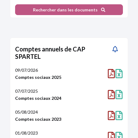
Procès-verbal d'assemblée
Transfert du siège ANTIBES 7 AVENUE DE
Rechercher dans les documents
DIANE
Statuts mis à jour
15/02/2002
Document inconnu
Comptes annuels de CAP
SPARTEL
22/01/2002
Document inconnu
09/07/2026
Comptes sociaux 2025
28/12/2000
Document inconnu
07/07/2025
Comptes sociaux 2024
05/08/2024
Comptes sociaux 2023
01/08/2023