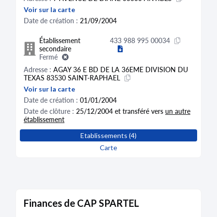
Voir sur la carte
Date de création :
21/09/2004
Établissement
433 988 995 00034
secondaire
Fermé
Adresse :
AGAY 36 E BD DE LA 36EME DIVISION DU
TEXAS 83530 SAINT-RAPHAEL
Voir sur la carte
Date de création :
01/01/2004
Date de clôture :
25/12/2004 et transféré vers
un autre
établissement
Activité distincte :
Location de logements (70.2A)
Etablissements (4)
Carte
Établissement
433 988 995 00026
secondaire
Fermé
Adresse :
PICHAURY II AV J R G GAUTIER DE LA
LAUZIERE 13080 AIX-EN-PROVENCE
Voir sur la carte
Finances de CAP SPARTEL
Date de création :
03/09/2001