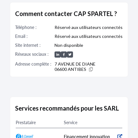
Date de clôture :
31/12/2022
Adresse :
7 Avenue de Diane 06600 Antibes
Comment contacter CAP SPARTEL ?
Bodacc C n°20230151, annonce n°410
Téléphone :
Réservé aux utilisateurs connectés
Email :
Réservé aux utilisateurs connectés
Site internet :
Non disponible
DÉPÔT DES COMPTES
Réseaux sociaux :
20/09/2022
Adresse complète :
7 AVENUE DE DIANE
RCS d'Antibes
06600 ANTIBES
Type de dépôt :
Comptes annuels et rapports
Date de clôture :
31/12/2021
Adresse :
7 Avenue de Diane 06600 Antibes
Services recommandés pour les SARL
Bodacc C n°20220182, annonce n°304
Prestataire
Service
Financement innovation
DÉPÔT DES COMPTES