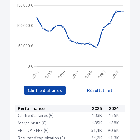
Date de clôture :
01/01/2004 et transféré vers
un autre
établissement
Activité distincte :
Location de logements (70.2A)
Établissement
433 988 995 00018
secondaire
Fermé
Adresse :
5 PLACE CORNIC 29600 MORLAIX
Voir sur la carte
Date de création :
29/12/2000
Date de clôture :
03/09/2001 et transféré vers
un autre
établissement
Activité distincte :
Location de logements (70.2A)
Chiffre d'affaires
Résultat net
Performance
2025
2024
2023
Chiffre d'affaires (€)
133K
135K
107K
Marge brute (€)
135K
138K
107K
EBITDA - EBE (€)
51,4K
90,6K
15,7K
Résultat d'exploitation (€)
-24,2K
11,3K
-60,5K