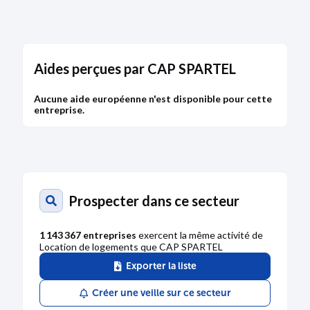
Bodacc C n°20160101, annonce n°401
Aides perçues par CAP SPARTEL
MODIFICATION
21/06/2016
Aucune aide européenne n'est disponible pour cette
entreprise.
RCS d'Antibes
Dénomination :
CAP SPARTEL
Capital :
727 597,00 €
Description :
Modification survenue sur le capital
Prospecter dans ce secteur
Bodacc B n°20160121, annonce n°61
1 143 367 entreprises
exercent la même activité de
Location de logements que CAP SPARTEL
DÉPÔT DES COMPTES
Exporter la liste
19/10/2012
Créer une veille sur ce secteur
RCS d'Antibes