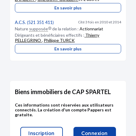
Bodacc C n°20190025, annonce n°354
En savoir plus
A.C.S. (521 351 411)
Cité 3 fois en 2010 et 2014
DÉPÔT DES COMPTES
Nature
supposée
de la relation :
Actionnariat
Dirigeants et bénéficiaires effectifs :
Thierry
22/06/2017
PELLEGRINO
,
Philippe TURCK
RCS d'Antibes
En savoir plus
Type de dépôt :
Comptes annuels et rapports
Date de clôture :
31/12/2016
Adresse :
7 avenue de Diane 06600 Antibes
Bodacc C n°20170052, annonce n°601
Biens immobiliers de CAP SPARTEL
Ces informations sont réservées aux utilisateurs
connectés. La création d'un compte Pappers est
DÉPÔT DES COMPTES
gratuite.
24/03/2017
RCS d'Antibes
Inscription
Connexion