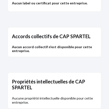
Aucun label ou certificat pour cette entreprise.
DÉPÔT DES COMPTES
24/03/2017
RCS d'Antibes
Type de dépôt :
Comptes annuels et rapports
Date de clôture :
31/12/2012
Accords collectifs de CAP SPARTEL
Adresse :
7 avenue de Diane 06600 Antibes
Aucun accord collectif n'est disponible pour cette
Bodacc C n°20170024, annonce n°254
entreprise.
DÉPÔT DES COMPTES
22/09/2016
Propriétés intellectuelles de CAP
RCS d'Antibes
SPARTEL
Type de dépôt :
Comptes annuels et rapports
Date de clôture :
31/12/2015
Aucune propriété intellectuelle disponible pour cette
Adresse :
7 avenue de Diane 06600 Antibes
entreprise.