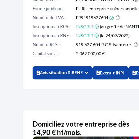
Forme juridique :
EURL, entreprise unipersonnelle 
Numéro de TVA :
FR94919627604
Inscription au RCS :
INSCRIT
(au greffe de NANTE
Inscription au RNE :
INSCRIT
(le 24/09/2022)
Numéro RCS :
919 627 604 R.C.S. Nanterre
Capital social :
2 062 000,00 €
Avis situation SIRENE
Extrait INPI
E
Domiciliez votre entreprise dès
14,90 € ht/mois.