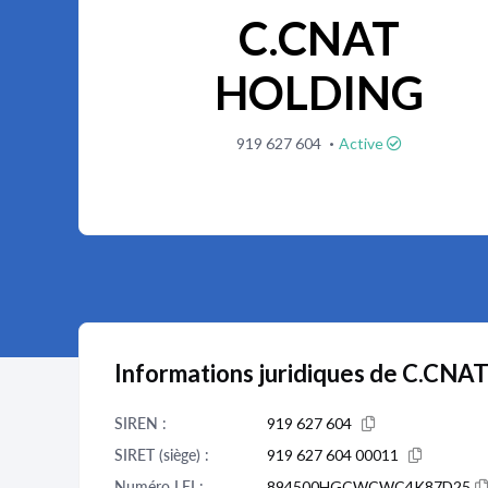
C.CNAT
HOLDING
·
919 627 604
Active
Informations juridiques de C.CN
SIREN :
919 627 604
SIRET (siège) :
919 627 604 00011
Numéro LEI :
894500HGCWCWC4K87D25