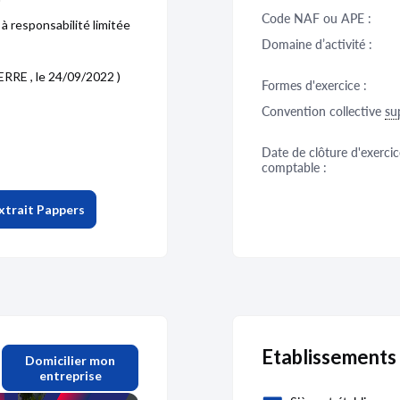
Code NAF ou APE :
à responsabilité limitée
Domaine d’activité :
RRE , le 24/09/2022 )
Formes d'exercice :
Convention collective
su
Date de clôture d'exercic
comptable :
xtrait Pappers
Etablissements
Domicilier mon
entreprise