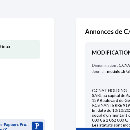
Annonces de 
tieux
MODIFICATION
Dénomination :
C.CNA
Journal :
mesinfos.fr/a
C.CNAT HOLDING
SARL au capital de 6
139 Boulevard du Gé
RCS NANTERRE 919
En date du 10/10/202
social d'un montant d
000 € à 2 062 000 €.
re Pappers Pro.
Les statuts sont mo
me
Mention au RCS de 