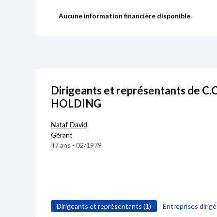
Aucune information financière disponible.
Dirigeants et représentants de C
HOLDING
Nataf David
Gérant
47 ans - 02/1979
Publicité
Devenir 
Dirigeants et représentants (1)
Entreprises dirigé