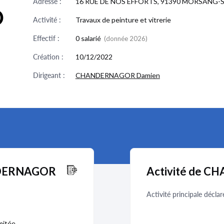
Adresse :
16 RUE DE NOS EFFORTS, 91390 MORSANG
O
Activité :
Travaux de peinture et vitrerie
Effectif :
0 salarié
(donnée 2026)
Création :
10/12/2022
Dirigeant :
CHANDERNAGOR Damien
ANDERNAGOR
Activité de 
Activité principale déclar
imitée