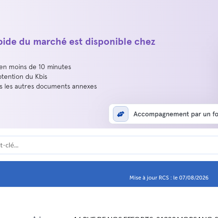
apide du marché est disponible chez
 en moins de 10 minutes
btention du Kbis
us les autres documents annexes
Mise à jour RCS : le 07/08/2026