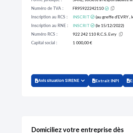
Numéro de TVA :
FR95922242110
Inscription au RCS :
INSCRIT
(au greffe d'EVRY , 
Inscription au RNE :
INSCRIT
(le 15/12/2022)
Numéro RCS :
922 242 110 R.C.S. Evry
Capital social :
1 000,00 €
Avis situation SIRENE
Extrait INPI
E
Domiciliez votre entreprise dès