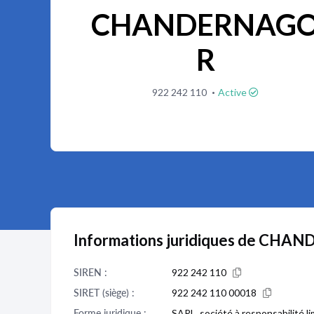
CHANDERNAG
R
·
922 242 110
Active
Informations juridiques de CH
SIREN :
922 242 110
SIRET (siège) :
922 242 110 00018
Forme juridique :
SARL, société à responsabilité l