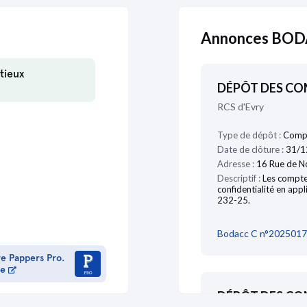
Annonces BO
tieux
DÉPÔT DES C
RCS d'Evry
Type de dépôt :
Compt
Date de clôture :
31/1
Adresse :
16 Rue de N
Descriptif :
Les compte
confidentialité en appl
232-25.
Bodacc C n°2025017
re Pappers Pro.
me
DÉPÔT DES C