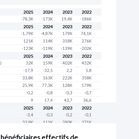
2025
2024
2023
2022
-78,3K
-173K
19,4K
-186K
2025
2024
2023
2022
-1,79K
-4,87K
179K
74,1K
121K
114K
318K
276K
-123K
-119K
-139K
-202K
2025
2024
2023
2022
)
32K
159K
402K
432K
-17,9
-32,5
2,2
5,8
33,8K
163K
222K
358K
25,9K
77,3K
128K
179K
-0,2
-0,8
-0,3
-0,7
9
17,4
43,7
36,6
2025
2024
2023
2022
-3,4
-0,3
-0,2
-0,1
32,8K
111K
290K
271K
 bénéficiaires effectifs de