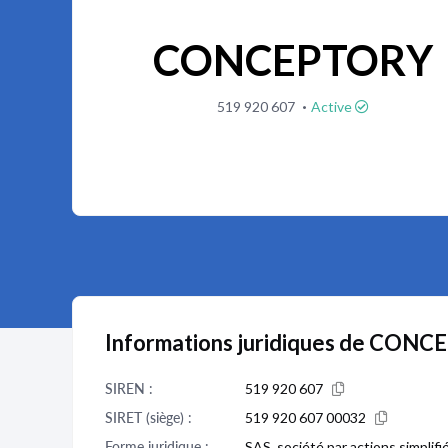
CONCEPTORY
·
519 920 607
Active
Informations juridiques de CON
SIREN :
519 920 607
SIRET (siège) :
519 920 607 00032
Forme juridique :
SAS, société par actions simplifi