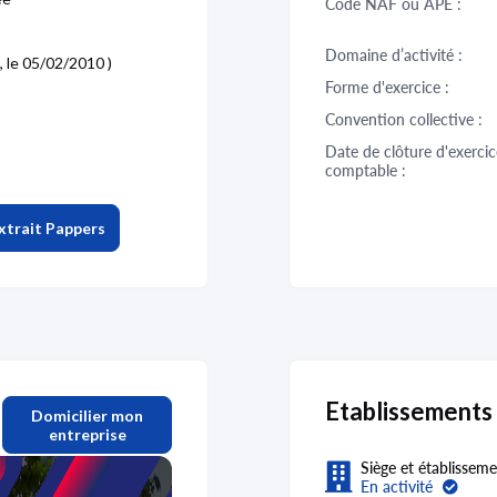
Code NAF ou APE :
Domaine d’activité :
, le 05/02/2010 )
Forme d'exercice :
Convention collective :
Date de clôture d'exercic
comptable :
xtrait Pappers
Etablissement
Domicilier mon
entreprise
Siège et établisseme
En activité