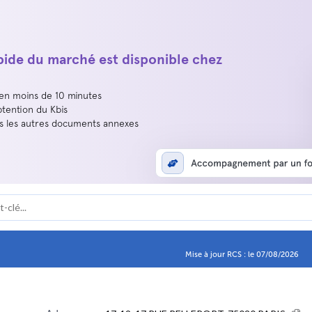
apide du marché est disponible chez
 en moins de 10 minutes
btention du Kbis
us les autres documents annexes
Mise à jour RCS : le 07/08/2026