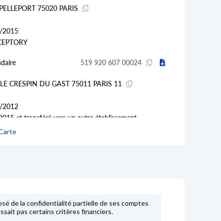
 PELLEPORT 75020 PARIS
/2015
CEPTORY
daire
519 920 607 00024
LE CRESPIN DU GAST 75011 PARIS 11
/2012
015 et transféré vers
un autre établissement
Carte
daire
519 920 607 00016
EUR 75011 PARIS
/2010
012 et transféré vers
un autre établissement
sé de la confidentialité partielle de ses comptes
sait pas certains critères financiers.