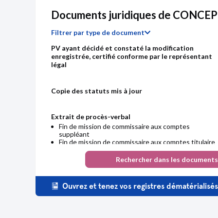
Documents juridiques de CONC
Filtrer par type de document
PV ayant décidé et constaté la modification
enregistrée, certifié conforme par le représentant
légal
Copie des statuts mis à jour
Extrait de procès-verbal
Fin de mission de commissaire aux comptes
suppléant
Fin de mission de commissaire aux comptes titulaire
Rechercher dans les documents
Décision(s) de l'associé unique
Augmentation du capital social
Transfert du siège social Ancien siège : 14 Rue
Ouvrez et tenez vos registres dématérialisé
Crespin du Gast 75011 Paris
Modification(s) statutaire(s)
Statuts mis à jour