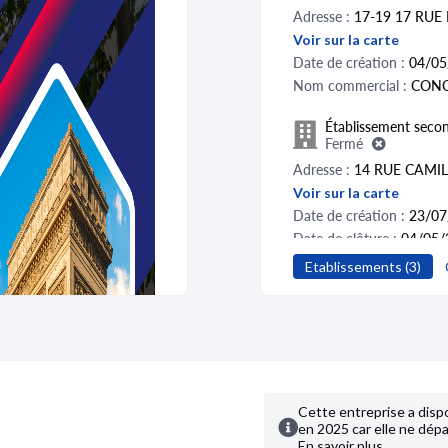
Adresse :
17-19 17 RUE
Voir sur la carte
Date de création :
04/05
Nom commercial :
CON
Établissement secon
Fermé
Adresse :
14 RUE CAMIL
Voir sur la carte
Date de création :
23/07
Date de clôture :
04/05/2
Etablissements (3)
Établissement secon
Fermé
Adresse :
6 RUE MERCO
Voir sur la carte
Date de création :
25/01
Date de clôture :
23/07/2
Cette entreprise a dispo
en 2025 car elle ne dépas
En savoir plus