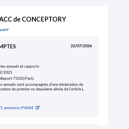
22/05/2019
DACC de CONCEPTORY
18/07/2018
nce
OMPTES
22/07/2026
es annuels et rapports
2/2025
lleport 75020 Paris
s annuels sont accompagnés d'une déclaration de
ication du premier ou deuxième alinéa de l'article L.
7, annonce n°6064