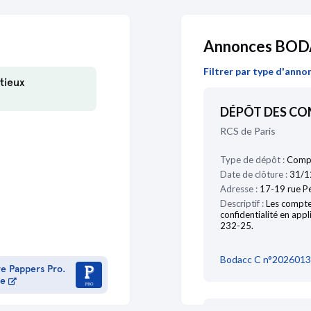
Comptes sociaux 2018
21/02/2014
Annonces BO
Comptes sociaux 2017
Filtrer par type d'anno
tieux
DÉPÔT DES C
20/02/2013
RCS de Paris
Type de dépôt :
Compt
Date de clôture :
31/1
15/01/2013
Adresse :
17-19 rue Pe
Descriptif :
Les compte
confidentialité en appl
232-25.
17/08/2012
Bodacc C n°2026013
re Pappers Pro.
me