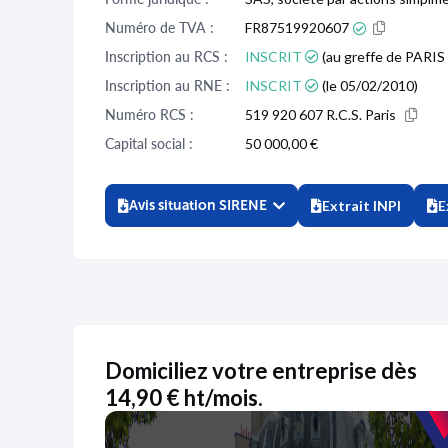
Numéro de TVA :
FR87519920607
Inscription au RCS :
INSCRIT
(au greffe de PARIS 
Inscription au RNE :
INSCRIT
(le 05/02/2010)
Numéro RCS :
519 920 607 R.C.S. Paris
Capital social :
50 000,00 €
Avis situation SIRENE
Extrait INPI
E
Domiciliez votre entreprise dès
14,90 € ht/mois.