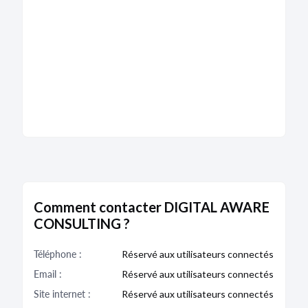
DÉPÔT DES COMPTES
02/05/2024
RCS de Paris
Type de dépôt :
Comptes annuels et rapports
Date de clôture :
31/10/2023
Adresse :
3 rue Popincourt 75011 Paris
Descriptif :
Les comptes annuels sont accompagnés
d'une déclaration de confidentialité en application
du premier ou deuxième alinéa de l'article L. 232-
25.
Bodacc C n°20240086, annonce n°13618
Comment contacter DIGITAL AWARE
CONSULTING ?
DÉPÔT DES COMPTES
Téléphone :
Réservé aux utilisateurs connectés
13/10/2023
Email :
Réservé aux utilisateurs connectés
RCS de Paris
Site internet :
Réservé aux utilisateurs connectés