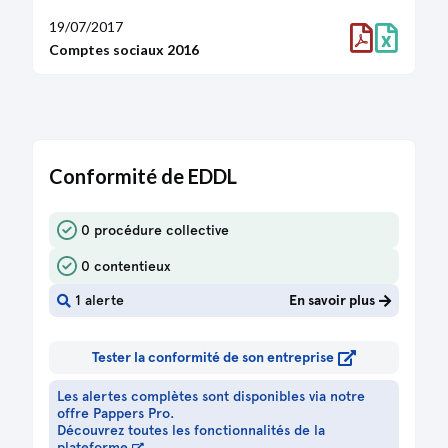
01/07/2016
19/07/2017
Extrait de procès-verbal
Comptes sociaux 2016
Modification(s) statutaire(s)
Statuts mis à jour
19/06/2015
Extrait de procès-verbal
Conformité de EDDL
Reconstitution de l'actif net
02/07/2014
0 procédure collective
Extrait de procès-verbal
Poursuite d'activité malgré un actif net devenu
0 contentieux
inférieur à la moitié du capital social
1 alerte
En savoir plus
04/07/2013
Extrait de procès-verbal
Tester la conformité de son entreprise
Reconstitution de l'actif net
Les alertes complètes sont disponibles via notre
26/07/2010
offre Pappers Pro.
Découvrez toutes les fonctionnalités de la
Extrait de procès-verbal
plateforme