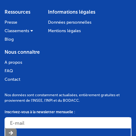
Bodacc C n°20120060, annonce n°8526
Ressources
Informations légales
Presse
Données personnelles
Classements
Mentions légales
DÉPÔT DES COMPTES
Blog
08/08/2011
RCS de Paris
Nous connaître
Type de dépôt :
Comptes annuels et rapports
A propos
Date de clôture :
31/12/2010
FAQ
Adresse :
5 rue du Pont de Lodi 75006 Paris
Contact
Bodacc C n°20110044, annonce n°10992
Nos données sont constamment actualisées, entièrement gratuites et
proviennent de l'INSEE, l'INPI et du BODACC.
Inscrivez-vous à la newsletter mensuelle :
DÉPÔT DES COMPTES
23/09/2010
RCS de Paris