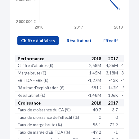
Date de clôture :
25/12/1998 et transféré vers
un autre
établissement
Activité distincte :
Autres commerces de gros de biens
de consommation (51.4S)
Chiffre d'affaires
Résultat net
Effectif
Performance
2018
2017
2016
Chiffre d'affaires (€)
2,58M
4,36M
4,53M
Marge brute (€)
1,45M
3,18M
3,11M
EBITDA - EBE (€)
-1,27M
-43K
-44,5K
Résultat d'exploitation (€)
-581K
142K
-3,78K
Résultat net (€)
-1,48M
136K
-283K
Croissance
2018
2017
2016
Taux de croissance du CA (%)
-40,7
-3,7
-3,5
Taux de croissance de l'effectif (%)
0
0
Taux de marge brute (%)
56,1
72,9
68,7
Taux de marge d'EBITDA (%)
-49,2
-1
-1