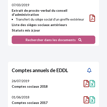
07/03/2019
Extrait de procès-verbal du conseil
d'administration
Transfert du siège social d'un greffe extérieur
Liste des sièges sociaux antérieurs
Statuts mis à jour
Rechercher dans les documents
31/05/2018
Lettre
Changement de représentant permanent
20/07/2017
Extrait de procès-verbal
Comptes annuels de EDDL
Modification(s) statutaire(s)
Statuts mis à jour
26/07/2019
Comptes sociaux 2018
20/04/2017
Lettre
01/06/2018
Changement de représentant permanent
Comptes sociaux 2017