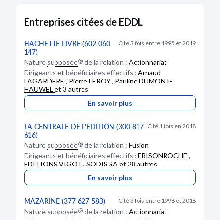
27/04/1998
Dénomination :
EDDL
Traité
Capital :
39 000,00 €
Entreprises citées de EDDL
Projet de fusion AVEC CELIV
Adresse :
5 rue du Pont de Lodi 75006 Paris
Description :
modification survenue sur
l'administration et le représentant permanent
HACHETTE LIVRE (602 060
Cité 3 fois entre 1995 et 2019
24/02/1998
147)
Administration :
modification du Président du
Extrait de procès-verbal
conseil d'administration et Directeur général
Nature
supposée
de la relation :
Actionnariat
Transfert du siège social 23 RUE DU
Torres, nom d'usage : Decousus, Véronique ;
Dirigeants et bénéficiaires effectifs :
Arnaud
SOMMERARD 75005 PARIS
modification de l'Administrateur BIBLIO
LAGARDERE
,
Pierre LEROY
,
Pauline DUMONT-
PARTICIPATIONS représenté par , Bakhouche
Statuts mis à jour
HAUWEL
et 3 autres
Fabrice Adresse : 13 rue du Montparnasse 75006
Divers
Paris
En savoir plus
13/02/1998
Bodacc B n°20180109, annonce n°1683
LA CENTRALE DE L'EDITION (300 817
Cité 1 fois en 2018
Acte
616)
Divers
Nature
supposée
de la relation :
Fusion
Acte sous seing privé
Dirigeants et bénéficiaires effectifs :
FRISONROCHE
,
Cession de parts
EDITIONS VIGOT
,
SODIS SA
et 28 autres
DÉPÔT DES COMPTES
Extrait de procès-verbal
En savoir plus
Nomination(s) d'administrateur(s)
18/08/2017
Nomination de président
RCS de Paris
Changement de forme juridique SOCIETE
MAZARINE (377 627 583)
Cité 3 fois entre 1998 et 2018
ANONYME
Nature
supposée
de la relation :
Actionnariat
Type de dépôt :
Comptes annuels et rapports
Statuts mis à jour