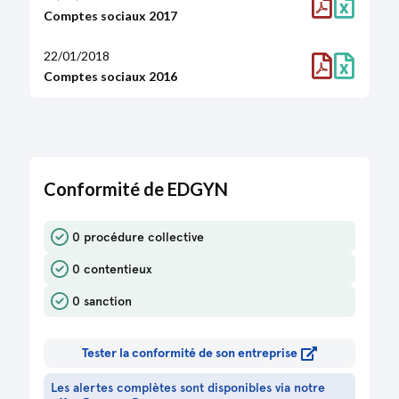
Comptes sociaux 2017
22/06/2023
Décision(s) de l'associé unique
22/01/2018
Décision d'augmentation
Comptes sociaux 2016
Délégation de pouvoir
Décision(s) du président
Modification(s) statutaire(s)
Augmentation du capital social
Statuts mis à jour
Conformité de EDGYN
01/02/2023
Décision(s) du président
Augmentation du capital social
0 procédure collective
Modification(s) statutaire(s)
0 contentieux
Statuts mis à jour
0 sanction
10/08/2022
Décision(s) du président
Augmentation du capital social
Tester la conformité de son entreprise
Modification(s) statutaire(s)
Procès-verbal d'assemblée générale
Les alertes complètes sont disponibles via notre