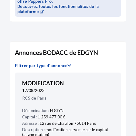
extraordinaire
offre Pappers Pro.
Découvrez toutes les fonctionnalités de la
Changement de président
plateforme
Fusion définitive
Modification(s) statutaire(s)
Démission de directeur général
Statuts mis à jour
23/05/2022
Projet de traité de fusion
Annonces BODACC de EDGYN
02/06/2021
Filtrer par type d'annonce
Décision(s) de l'actionnaire unique
Modification(s) statutaire(s)
MODIFICATION
Augmentation du capital social
Procès-verbal
17/08/2023
Changement de la dénomination sociale
RCS de Paris
Modification(s) statutaire(s)
Statuts mis à jour
Dénomination :
EDGYN
Capital :
1 259 477,00 €
08/02/2019
Adresse :
12 rue de Châtillon 75014 Paris
Décision(s) de l'actionnaire unique
Description :
modification survenue sur le capital
(augmentation)
Changement de président