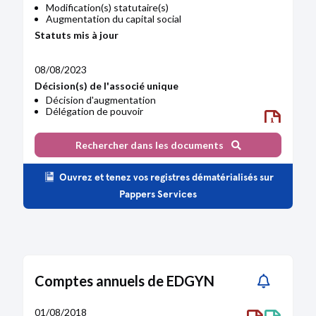
Modification(s) statutaire(s)
Augmentation du capital social
Statuts mis à jour
08/08/2023
Décision(s) de l'associé unique
Décision d'augmentation
Délégation de pouvoir
Décision(s) du président
Modification(s) statutaire(s)
Rechercher dans les documents
Augmentation du capital social
Statuts mis à jour
Ouvrez et tenez vos registres dématérialisés sur
Pappers Services
22/06/2023
Décision(s) de l'associé unique
Décision d'augmentation
Délégation de pouvoir
Décision(s) du président
Modification(s) statutaire(s)
Comptes annuels de EDGYN
Augmentation du capital social
Statuts mis à jour
01/08/2018