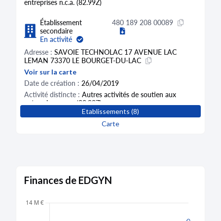
entreprises n.c.a. (82.99Z)
Établissement
480 189 208 00089
secondaire
En activité
Adresse :
SAVOIE TECHNOLAC 17 AVENUE LAC
LEMAN 73370 LE BOURGET-DU-LAC
Voir sur la carte
Date de création :
26/04/2019
Activité distincte :
Autres activités de soutien aux
entreprises n.c.a. (82.99Z)
Etablissements (8)
Établissement
480 189 208 00063
Carte
secondaire
Fermé
Adresse :
32 RUE JACQUES IBERT 92300 LEVALLOIS-
PERRET
Voir sur la carte
Finances de EDGYN
Date de création :
30/11/2015
Date de clôture :
30/11/2017 et transféré vers
un autre
établissement
Activité distincte :
Autres activités de soutien aux