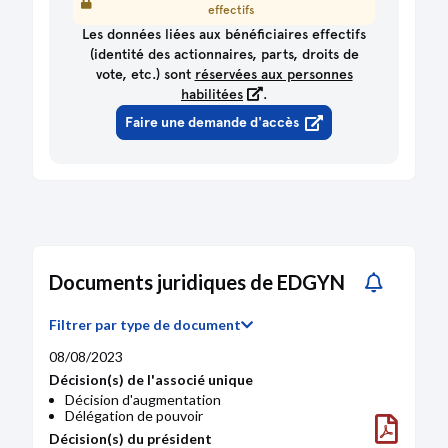
SIREN :
810843771
effectifs
Effectif
45
45
Du 12/01/2017 au 08/02/2019
Suivre
Les données liées aux bénéficiaires effectifs
Salaires et charges sociales (€)
3,57M
3,39M
(identité des actionnaires, parts, droits de
Salaires / CA (%)
26,8
32,1
vote, etc.) sont
réservées aux personnes
Impôts et taxes (€)
152K
129K
habilitées
.
Chiffre d'affaires à l'export (€)
0
0
Faire une demande d'accès
Documents juridiques de EDGYN
Filtrer par type de document
08/08/2023
Décision(s) de l'associé unique
Décision d'augmentation
Délégation de pouvoir
Décision(s) du président