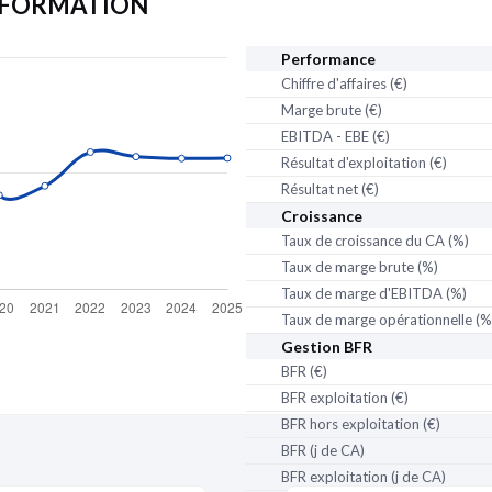
ET FORMATION
En activité
Adresse :
60128 MORT
Performance
Voir sur la carte
Chiffre d'affaires (€)
Date de création :
01/01
Activité distincte :
Autres
Marge brute (€)
EBITDA - EBE (€)
Établissement secon
Résultat d'exploitation (€)
Fermé
Résultat net (€)
Adresse :
ZA AUTODROM
Croissance
Voir sur la carte
Taux de croissance du CA (%)
Date de création :
01/07
Taux de marge brute (%)
Date de clôture :
30/09/
Taux de marge d'EBITDA (%)
Activité distincte :
Ensei
Taux de marge opérationnelle (%
Nom commercial :
EVEN
Gestion BFR
partenaire
de Pappers
Enseigne :
LA CONDUIT
BFR (€)
BFR exploitation (€)
BFR hors exploitation (€)
BFR (j de CA)
BFR exploitation (j de CA)