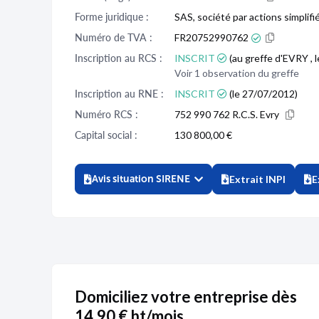
Forme juridique :
SAS, société par actions simplifi
Numéro de TVA :
FR20752990762
Inscription au RCS :
INSCRIT
(au greffe d'EVRY , 
Voir 1 observation du greffe
Inscription au RNE :
INSCRIT
(le 27/07/2012)
Numéro RCS :
752 990 762 R.C.S. Evry
Capital social :
130 800,00 €
Avis situation SIRENE
Extrait INPI
E
Domiciliez votre entreprise dès
14,90 € ht/mois.