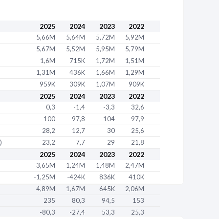
EFONTAINE
2025
2024
2023
2022
/2013
5,66M
5,64M
5,72M
5,92M
 activités récréatives et de loisirs (93.29Z)
5,67M
5,52M
5,95M
5,79M
1,6M
715K
1,72M
1,51M
daire
752 990 762 00037
1,31M
436K
1,66M
1,29M
959K
309K
1,07M
909K
E 6 RUE DES HAUTS CHUPINS 91310 LINAS
2025
2024
2023
2022
0,3
-1,4
-3,3
32,6
/2017
100
97,8
104
97,9
2020
28,2
12,7
30
25,6
gnement de la conduite (85.53Z)
)
23,2
7,7
29
21,8
T ET FORMATION
2025
2024
2023
2022
E PREVENTIVE
3,65M
1,24M
1,48M
2,47M
-1,25M
-424K
836K
410K
4,89M
1,67M
645K
2,06M
235
80,3
94,5
153
-80,3
-27,4
53,3
25,3