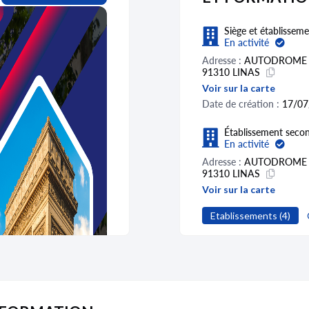
Siège et établisseme
En activité
Adresse :
AUTODROME 
91310 LINAS
Voir sur la carte
Date de création :
17/07
Établissement secon
En activité
Adresse :
AUTODROME 
91310 LINAS
Voir sur la carte
Date de création :
01/10
Etablissements (4)
Activité distincte :
Ensei
Nom commercial :
LA C
Enseigne :
LA CONDUIT
1 label(s) enregistré(s)
Établissement secon