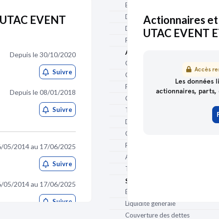
BFR hors exploitation (j de CA)
Délai de paiement clients (j)
EF UTAC EVENT
Actionnaires et
Délai de paiement fournisseurs (j
UTAC EVENT 
Ratio des stocks / CA (j)
Autonomie financière
Depuis le 30/10/2020
Capacité d'autofinancement (€)
Accès res
Suivre
Capacité d'autofinancement / CA
Les données li
Fonds de roulement net global (€
actionnaires, parts, 
Depuis le 08/01/2018
Couverture du BFR
Suivre
Trésorerie (€)
Dettes financières (€)
Capacité de remboursement
Ratio d'endettement (Gearing)
6/05/2014 au 17/06/2025
Autonomie financière (%)
Suivre
Taux de levier (DFN/EBITDA)
Solvabilité
6/05/2014 au 17/06/2025
État des dettes à 1 an au plus (€)
Suivre
Liquidité générale
Couverture des dettes