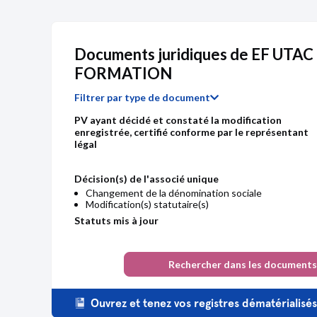
UTAC HOLDING
Du 0
Ancien président
SIREN :
824418248
Documents juridiques de EF UTA
BENOIT Laurent
Du 2
FORMATION
Ancien président
61 ans - 10/1964
Filtrer par type de document
PV ayant décidé et constaté la modification
enregistrée, certifié conforme par le représentant
légal
Décision(s) de l'associé unique
Changement de la dénomination sociale
Modification(s) statutaire(s)
Chiffre d'affaires
Résultat 
Statuts mis à jour
Ordonnance
Rechercher dans les documents
Prorogation du délai de réunion de l'A.G. chargée
d'approuver les comptes
Ouvrez et tenez vos registres dématérialisé
Décision(s) de l'associé unique