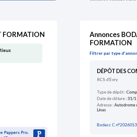
30/10/2020
Comptes sociaux 2019
24/04/2018
ET FORMATION
Annonces BOD
Comptes sociaux 2018
FORMATION
tieux
Comptes sociaux 2018
Filtrer par type d'anno
09/04/2018
Comptes sociaux 2017
DÉPÔT DES C
RCS d'Evry
06/02/2018
Comptes sociaux 2016
Type de dépôt :
Compt
Date de clôture :
31/1
Adresse :
Autodrome d
Linas
29/01/2018
Bodacc C n°2026013
re Pappers Pro.