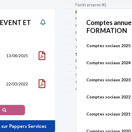
6/02/2018 au 30/10/2020
Fonds propres (€)
Rentabilité
Suivre
Marge nette (%)
C EVENT ET
Comptes annue
6/05/2014 au 06/02/2018
Rentabilité sur fonds propres (%)
FORMATION
Rentabilité économique (%)
Suivre
Valeur ajoutée (€)
Comptes sociaux 2025
Valeur ajoutée / CA (%)
Structure d'activité
13/06/2025
Effectif
Comptes sociaux 2024
Salaires et charges sociales (€)
Salaires / CA (%)
Comptes sociaux 2023
Impôts et taxes (€)
22/03/2022
net
Effectif
Chiffre d'affaires à l'export (€)
Comptes sociaux 2022
13/07/2021
Comptes sociaux 2021
s sur Pappers Services
Comptes sociaux 2020