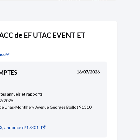
02/09/2020
ACC de EF UTAC EVENT ET
18/07/2019
01/08/2018
nce
01/08/2018
OMPTES
16/07/2026
18/07/2017
es annuels et rapports
2/2025
e Linas-Montlhéry Avenue Georges Boillot 91310
3, annonce n°17301