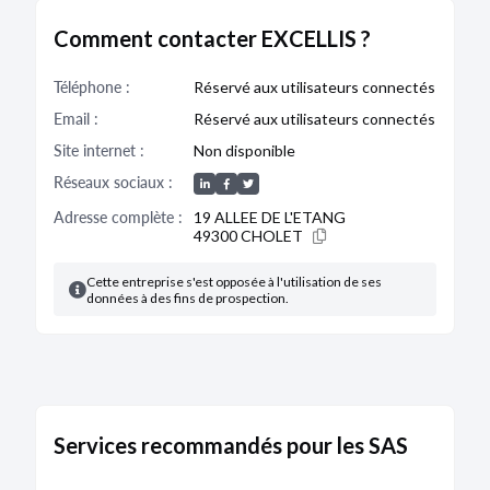
Comment contacter EXCELLIS ?
CRÉATION
25/11/2025
Téléphone :
Réservé aux utilisateurs connectés
RCS d'Angers
Email :
Réservé aux utilisateurs connectés
Dénomination :
EXCELLIS
Site internet :
Non disponible
Capital :
1,00 €
Réseaux sociaux :
Adresse :
19 Allée de l'Etang 49300 Cholet
Activité :
la définition et la mise en œuvre de la
Adresse complète :
19 ALLEE DE L'ETANG
stratégie et l'animation de la ou des sociétés dans
49300 CHOLET
lesquelles la société détient une participation
majoritaire de façon directe ou indirecte ; la prise de
participation par voie d'apport, d'achat, de
Cette entreprise s'est opposée à l'utilisation de ses
souscription ou autrement dans toute société, quels
données à des fins de prospection.
qu'en soient la forme et l'objet, ainsi que la gestion
et le cas échéant la cession de tout ou partie de ces
participations
Administration :
Président : MARABRA
Bodacc A n°20250226, annonce n°980
Services recommandés pour les SAS