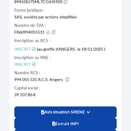
894500J7SML7CGIHS903
Forme juridique :
SAS, société par actions simplifiée
Numéro de TVA :
FR60994055531
Inscription au RCS :
INSCRIT
(au greffe d'ANGERS , le 18/11/2025 )
Inscription au RNE :
INSCRIT
Numéro RCS :
994 055 531 R.C.S. Angers
Capital social :
39 107,86 €
Avis situation SIRENE
Extrait INPI