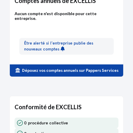
Comptes annuels de EXCELLIS
PV ayant décidé et constaté la modification
enregistrée, certifié conforme par le
représentant légal
Aucun compte n'est disponible pour cette
entreprise.
30/12/2025
Procès-verbal décidant de la mise à jour des
statuts
Être alerté si l'entreprise publie des
nouveaux comptes
30/12/2025
Copie des statuts mis à jour
Déposez vos comptes annuels sur Pappers Services
17/11/2025
Certificat du dépositaire des fonds
correspondant aux souscriptions avec en
annexe la liste des souscripteurs
17/11/2025
Conformité de EXCELLIS
Copie des statuts
0 procédure collective
17/11/2025