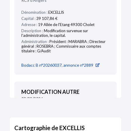
RCS d'Angers
Dénomination :
EXCELLIS
Capital :
39 107,86 €
Adresse :
19 Allée de l'Etang 49300 Cholet
Description :
Modification survenue sur
l'administration, le capital.
Administration :
Président : MARABRA ; Directeur
général : ROSEBRA ; Commissaire aux comptes
titulaire : G/Audit
Bodacc B n°20260037, annonce n°2889
MODIFICATION AUTRE
03/02/2026
Dénomination :
Excellis
Journal :
angers.villactu.fr
Cartographie de EXCELLIS