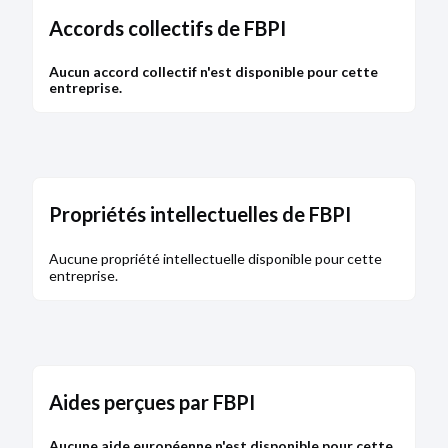
siège et l'adresse de l'établissement
Accords collectifs de FBPI
Bodacc B n°20160218, annonce n°2043
Aucun accord collectif n'est disponible pour cette
entreprise.
DÉPÔT DES COMPTES
13/07/2016
RCS de Paris
Propriétés intellectuelles de FBPI
Type de dépôt :
Comptes annuels et rapports
Date de clôture :
31/12/2015
Aucune propriété intellectuelle disponible pour cette
Adresse :
47 rue de la Victoire 75009 Paris
entreprise.
Bodacc C n°20160065, annonce n°8779
Aides perçues par FBPI
CRÉATION
06/01/2016
Aucune aide européenne n'est disponible pour cette