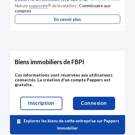
PARIS Par décision de l'associé unique du
Nature
supposée
de la relation :
Commissaire aux
18/12/2019, il a été décidé : - d'augmenter le
comptes
capital social de 25.000 € par apport en
numéraire, le portant ainsi à 30.000 €. - de
En savoir plus
réduire le capital social de 14.524 €, le portant
ainsi à 15.476 €. Mention au RCS de PARIS
DÉPÔT DES COMPTES
Biens immobiliers de FBPI
16/04/2019
RCS de Paris
Ces informations sont réservées aux utilisateurs
connectés. La création d'un compte Pappers est
Type de dépôt :
Comptes annuels et rapports
gratuite.
Date de clôture :
31/12/2017
Adresse :
12 rue d'Athènes 75009 Paris
Inscription
Connexion
Bodacc C n°20190075, annonce n°5616
Explorez les biens de cette entreprise sur Pappers
Immobilier