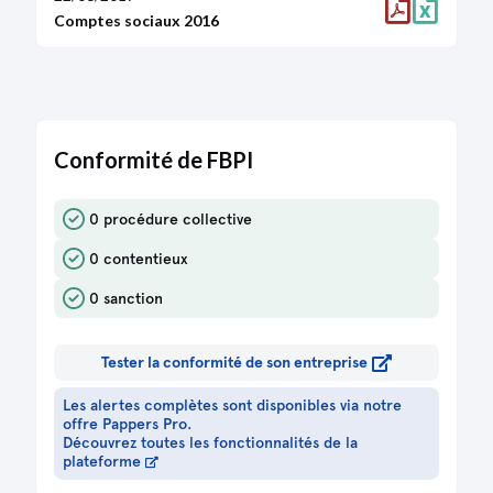
Transfert du siège social 47 rue de la Victoire
Comptes sociaux 2016
75009 Paris
Modification(s) statutaire(s)
Transfert du siège social
Statuts mis à jour
21/12/2015
Conformité de FBPI
Acte
Liste des souscripteurs
Divers
0 procédure collective
Certificat
Divers
0 contentieux
Attestation bancaire
Statuts constitutifs
0 sanction
Tester la conformité de son entreprise
Les alertes complètes sont disponibles via notre
offre Pappers Pro.
Découvrez toutes les fonctionnalités de la
plateforme