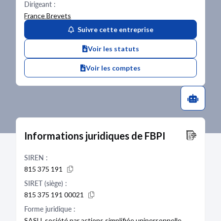
Dirigeant :
France Brevets
Suivre cette entreprise
Voir les statuts
Voir les comptes
Informations juridiques de FBPI
SIREN :
815 375 191
SIRET (siège) :
815 375 191 00021
Forme juridique :
SASU, société par actions simplifiée unipersonnelle