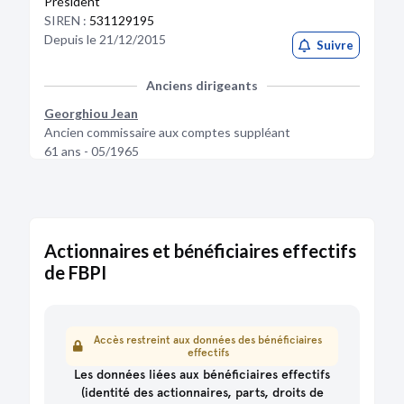
Président
Structure d'activité
2017
2016
SIREN :
531129195
Depuis le 21/12/2015
Impôts et taxes (€)
155
0
Suivre
Anciens dirigeants
Georghiou Jean
Ancien commissaire aux comptes suppléant
61 ans - 05/1965
Du 27/10/2016 au 10/07/2020
Suivre
PRICEWATERHOUSECOOPERS AUDIT
Ancien commissaire aux comptes titulaire
Actionnaires et bénéficiaires effectifs
SIREN :
672006483
de FBPI
Du 27/10/2016 au 10/07/2020
Suivre
Accès restreint aux données des bénéficiaires
effectifs
Les données liées aux bénéficiaires effectifs
(identité des actionnaires, parts, droits de