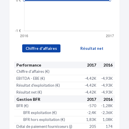
Chiffre d'affaires
Résultat net
Performance
2017
2016
Chiffre d'affaires (€)
EBITDA - EBE (€)
-4,42K
-4,93K
Résultat d'exploitation (€)
-4,42K
-4,93K
Résultat net (€)
-4,42K
-4,93K
Gestion BFR
2017
2016
BFR (€)
-570
-1,28K
BFR exploitation (€)
-2,4K
-2,36K
BFR hors exploitation (€)
1,83K
1,08K
Délai de paiement fournisseurs (j)
205
174