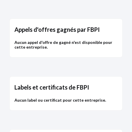
DÉPÔT DES COMPTES
03/08/2017
RCS de Paris
Appels d'offres gagnés par FBPI
Type de dépôt :
Comptes annuels et rapports
Date de clôture :
31/12/2016
Adresse :
12 rue d'Athènes 75009 Paris
Aucun appel d'offre de gagné n'est disponible pour
cette entreprise.
Bodacc C n°20170070, annonce n°9786
MODIFICATION
Labels et certificats de FBPI
08/11/2016
RCS de Paris
Aucun label ou certificat pour cette entreprise.
Dénomination :
FBPI
Capital :
5 000,00 €
Adresse :
12 rue d'Athènes 75009 Paris
Description :
modification survenue sur l'adresse du