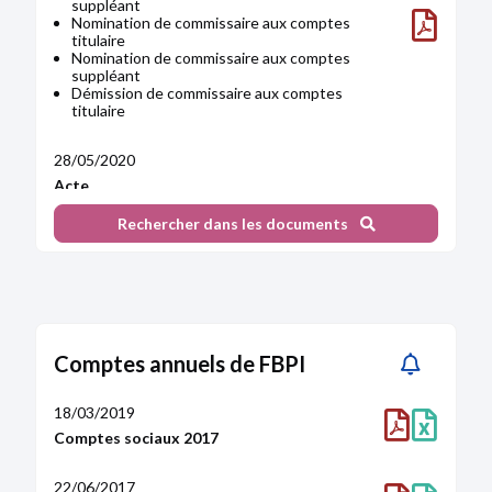
suppléant
Nomination de commissaire aux comptes
titulaire
Nomination de commissaire aux comptes
suppléant
Démission de commissaire aux comptes
titulaire
28/05/2020
Acte
Réduction du capital social
Rechercher dans les documents
Reconstitution de l'actif net
Modification(s) statutaire(s)
Augmentation du capital social
Statuts mis à jour
26/06/2017
Comptes annuels de FBPI
Décision(s) de l'actionnaire unique
Poursuite d'activité malgré un actif net devenu
inférieur à la moitié du capital social
18/03/2019
Comptes sociaux 2017
27/10/2016
Décision(s) de l'associé unique
22/06/2017