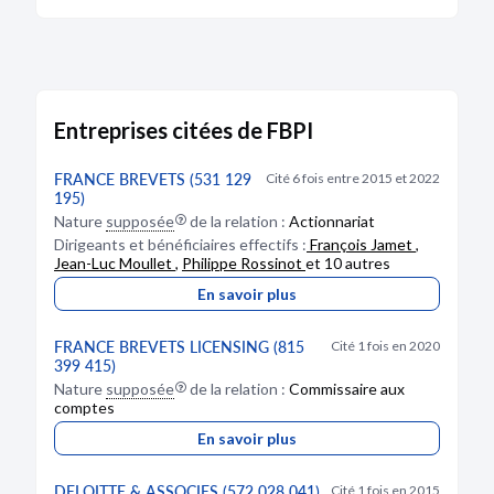
07/06/2020
RCS de Paris
Dénomination :
FBPI
Capital :
15 476,00 €
Adresse :
12 rue d'Athènes 75009 Paris
Entreprises citées de FBPI
Description :
modification survenue sur le capital
(augmentation)
FRANCE BREVETS (531 129
Cité 6 fois entre 2015 et 2022
195)
Bodacc B n°20200109, annonce n°1944
Nature
supposée
de la relation :
Actionnariat
Dirigeants et bénéficiaires effectifs :
François Jamet
,
Jean-Luc Moullet
,
Philippe Rossinot
et 10 autres
En savoir plus
MODIFICATION AUTRE
28/05/2020
FRANCE BREVETS LICENSING (815
Cité 1 fois en 2020
399 415)
Nature
Dénomination :
supposée
FBPI
de la relation :
Commissaire aux
comptes
Journal :
affiches-parisiennes.com
En savoir plus
FBPI SASU au capital de 5.000 € Siège : 12 RUE
D ATHENES 75009 PARIS 815375191 RCS de
DELOITTE & ASSOCIES (572 028 041)
Cité 1 fois en 2015