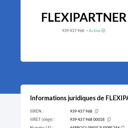
FLEXIPARTNER
·
939 437 968
Active
Informations juridiques de FLEX
SIREN :
939 437 968
SIRET (siège) :
939 437 968 00018
Numéro LEI :
6488OGL0W1E2U008E246