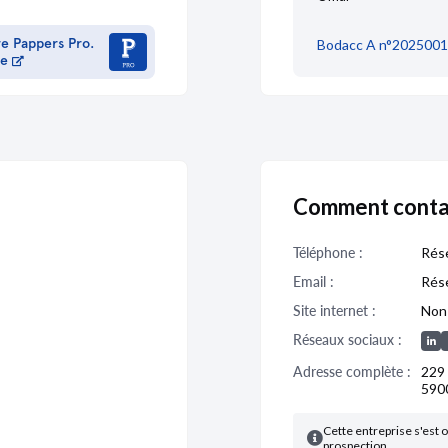
re Pappers Pro.
Bodacc A n°2025001
me
Comment conta
Téléphone :
Rése
Email :
Rése
Site internet :
Non 
Réseaux sociaux :
Adresse complète :
229
590
Cette entreprise s'est o
prospection.