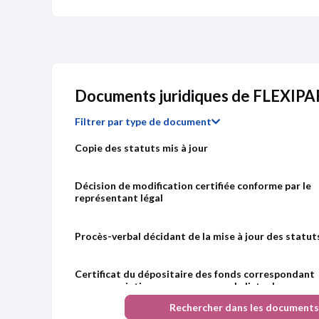
Documents juridiques de FLEXI
Filtrer par type de document
Copie des statuts mis à jour
Décision de modification certifiée conforme par le
représentant légal
Procès-verbal décidant de la mise à jour des statut
Certificat du dépositaire des fonds correspondant
aux souscriptions avec en annexe la liste des
souscripteurs
Rechercher dans les documents