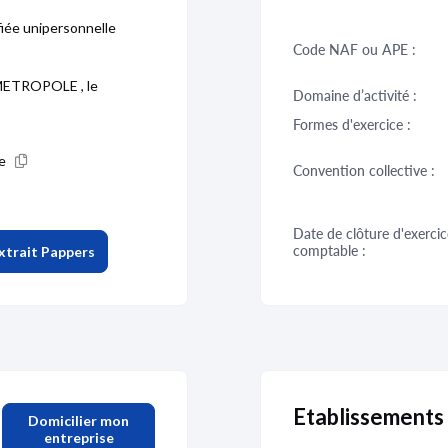
fiée unipersonnelle
Code NAF ou APE :
EMETROPOLE , le
Domaine d’activité :
Formes d'exercice :
le
Convention collective :
Date de clôture d'exercic
comptable :
xtrait Pappers
Etablissements
Domicilier mon
entreprise