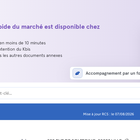
apide du marché est disponible chez
 en moins de 10 minutes
btention du Kbis
us les autres documents annexes
Mise à jour RCS : le 07/08/2026