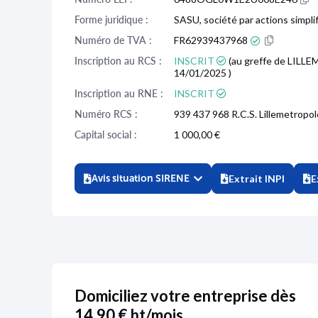
Forme juridique :
SASU, société par actions simpli
Numéro de TVA :
FR62939437968
Inscription au RCS :
INSCRIT
(au greffe de LILL
14/01/2025 )
Inscription au RNE :
INSCRIT
Numéro RCS :
939 437 968 R.C.S. Lillemetropo
Capital social :
1 000,00 €
Avis situation SIRENE
Extrait INPI
E
Domiciliez votre entreprise dès
14,90 € ht/mois.