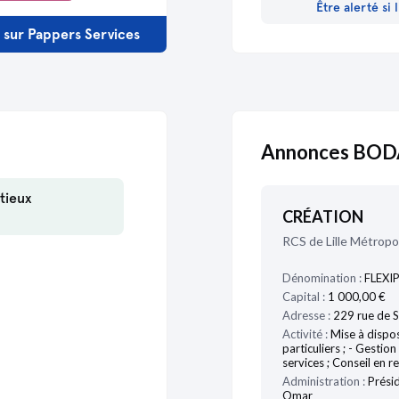
Être alerté si
09/01/2025
s sur Pappers Services
09/01/2025
Annonces BOD
tieux
CRÉATION
RCS de Lille Métropo
Dénomination :
FLEXI
Capital :
1 000,00 €
Adresse :
229 rue de S
Activité :
Mise à dispos
particuliers ; - Gesti
services ; Conseil en 
Administration :
Présid
Omar