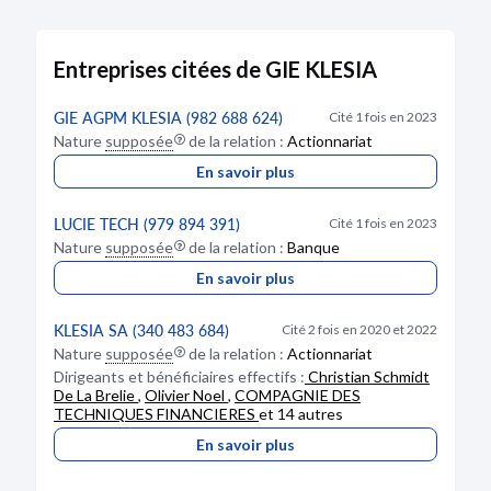
l'Administrateur : Dore, Jean-Philippe Alfred
Maurice
KLESIA SA
Membre
Entreprises citées de GIE KLESIA
Bodacc B n°20240067, annonce n°3193
SIREN :
340483684
Depuis le 23/12/2020
Suivre
GIE AGPM KLESIA (982 688 624)
Cité 1 fois en 2023
Nature
supposée
de la relation :
Actionnariat
INSTITUT DE GESTION ET D'EXPERTISE COMPTABLE
En savoir plus
MODIFICATION
- IGEC
Contrôleur des comptes
20/03/2024
SIREN :
662000512
LUCIE TECH (979 894 391)
Cité 1 fois en 2023
RCS de Paris
Depuis le 23/12/2020
Nature
supposée
de la relation :
Banque
Suivre
Dénomination :
GIE KLESIA
En savoir plus
CAISSE RETRAITE PERSONNEL DE BANQUES AFB
Adresse :
4 rue Georges Picquart 75017 Paris
Membre
Description :
modification survenue sur
KLESIA SA (340 483 684)
Cité 2 fois en 2020 et 2022
l'administration
SIREN :
784394827
Nature
supposée
de la relation :
Actionnariat
Administration :
Administrateur partant : Grégoire,
Depuis le 23/12/2020
Suivre
Dirigeants et bénéficiaires effectifs :
Christian Schmidt
Thierry
De La Brelie
,
Olivier Noel
,
COMPAGNIE DES
TECHNIQUES FINANCIERES
et 14 autres
TUILLET AUDIT
Bodacc B n°20240056, annonce n°2156
Contrôleur des comptes
En savoir plus
SIREN :
343541231
Depuis le 23/12/2020