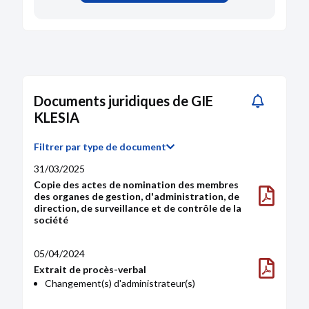
Depuis le 22/06/2023
Suivre
Roos Marie-Helene
(Puech)
Administrateur
69 ans - 03/1957
Depuis le 06/12/2022
Suivre
Documents juridiques de GIE
KLESIA
Lefebvre Nadine
Administrateur
63 ans - 09/1962
Filtrer par type de document
Depuis le 07/12/2021
Suivre
31/03/2025
Copie des actes de nomination des membres
GIE KLESIA ADP
des organes de gestion, d'administration, de
direction, de surveillance et de contrôle de la
Membre
société
SIREN :
752610147
Depuis le 17/06/2021
Suivre
05/04/2024
Extrait de procès-verbal
AK
Changement(s) d'administrateur(s)
Membre
SIREN :
898135371