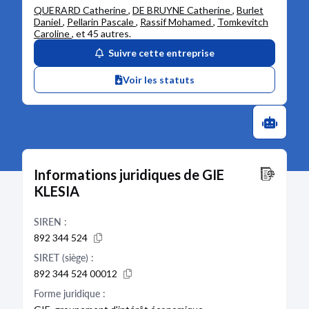
QUERARD Catherine
,
DE BRUYNE Catherine
,
Burlet
Daniel
,
Pellarin Pascale
,
Rassif Mohamed
,
Tomkevitch
Caroline
, et
45 autres
.
Suivre cette entreprise
Voir les statuts
Informations juridiques de GIE
KLESIA
SIREN :
892 344 524
SIRET (siège) :
892 344 524 00012
Forme juridique :