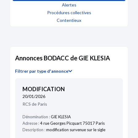
Suivre
Alertes
Procédures collectives
Seyt Michel
Contentieux
Administrateur
67 ans - 11/1958
Depuis le 23/12/2020
Suivre
Le Guyader Pascal
Administrateur
Annonces BODACC de GIE KLESIA
58 ans - 06/1968
Depuis le 23/12/2020
Suivre
Filtrer par type d'annonce
Parinet Michel
MODIFICATION
Administrateur
73 ans - 07/1953
20/01/2026
Depuis le 23/12/2020
RCS de Paris
Suivre
Dénomination :
GIE KLESIA
Techer Joseph
Adresse :
4 rue Georges Picquart 75017 Paris
Administrateur
Description :
modification survenue sur le sigle
72 ans - 09/1953
Depuis le 23/12/2020