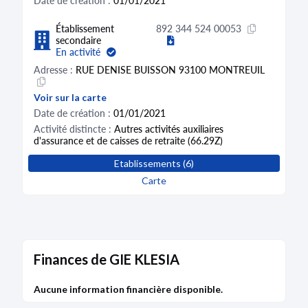
Date de création :
01/01/2021
Établissement
892 344 524 00053
secondaire
En activité
Adresse :
RUE DENISE BUISSON 93100 MONTREUIL
Voir sur la carte
Date de création :
01/01/2021
Activité distincte :
Autres activités auxiliaires
d'assurance et de caisses de retraite (66.29Z)
Etablissements (6)
Établissement
892 344 524 00061
secondaire
Carte
Fermé
Adresse :
14-16 14 RUE TOUZET-GAILLARD 93400
SAINT-OUEN-SUR-SEINE
Voir sur la carte
Date de création :
01/03/2021
Finances de GIE KLESIA
Date de clôture :
01/03/2026
Activité distincte :
Autre mise à disposition de
Aucune information financière disponible.
ressources humaines (78.30Z)