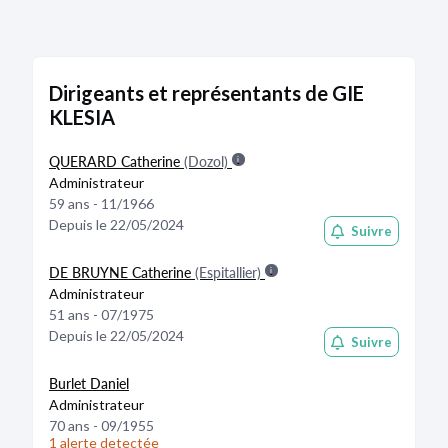
Établissement
892 344 524 00046
secondaire
Fermé
Adresse :
IMMEUBLE REZO 22 RUE GEORGES
Dirigeants et représentants de GIE
PICQUART 75017 PARIS
KLESIA
Voir sur la carte
Date de création :
01/01/2021
QUERARD Catherine
(Dozol)
Date de clôture :
01/03/2026
Administrateur
Activité distincte :
Autres activités auxiliaires
59 ans - 11/1966
d'assurance et de caisses de retraite (66.29Z)
Depuis le 22/05/2024
Suivre
Établissement
892 344 524 00038
secondaire
DE BRUYNE Catherine
(Espitallier)
Fermé
Administrateur
Adresse :
174 RUE DE CHARONNE 75011 PARIS
51 ans - 07/1975
Voir sur la carte
Depuis le 22/05/2024
Suivre
Date de création :
01/01/2021
Date de clôture :
31/07/2025
Burlet Daniel
Activité distincte :
Autres activités auxiliaires
Administrateur
d'assurance et de caisses de retraite (66.29Z)
70 ans - 09/1955
1 alerte detectée