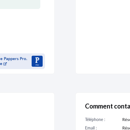
01/01/1999
01/01/1998
01/01/1997
01/01/1997
re Pappers Pro.
me
01/01/1997
01/01/1996
Comment conta
01/01/1950
Téléphone :
Rése
01/01/1940
Email :
Rése