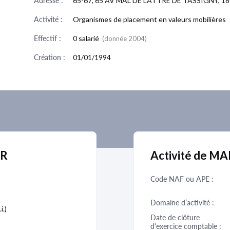
Adresse :
65-67, 65 AV MAL DE LATTRE DE TASSIGNY, 
Activité :
Organismes de placement en valeurs mobilières
Effectif :
0 salarié
(donnée 2004)
Création :
01/01/1994
OR
Activité de M
Code NAF ou APE :
Domaine d’activité :
i.)
Date de clôture 
d'exercice comptable :