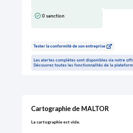
Document inconnu
0 sanction
Document inconnu
Document inconnu
Tester la conformité de son entreprise
Document inconnu
Les alertes complètes sont disponibles via notre off
Découvrez toutes les fonctionnalités de la platefor
Document inconnu
Document inconnu
Cartographie de MALTOR
Document inconnu
La cartographie est vide.
Document inconnu