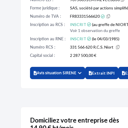
Forme juridique :
SAS, société par actions simplifi
Numéro de TVA :
FR83331566620
Inscription au RCS :
INSCRIT
(au greffe de NIORT 
Voir 1 observation du greffe
Inscription au RNE :
INSCRIT
(le 04/03/1985)
Numéro RCS :
331 566 620 R.C.S. Niort
Capital social :
2 287 500,00 €
Avis situation SIRENE
Extrait INPI
E
Domiciliez votre entreprise dès
14,90 € ht/mois.