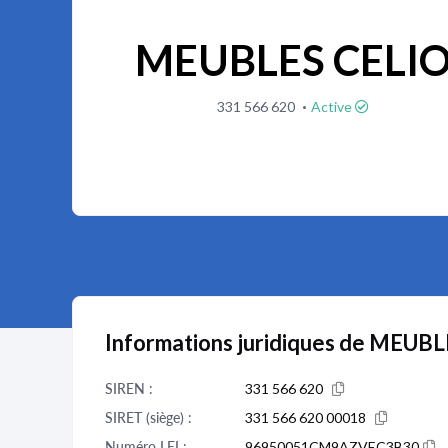
MEUBLES CELI
·
331 566 620
Active
Informations juridiques de MEUB
SIREN :
331 566 620
SIRET (siège) :
331 566 620 00018
Numéro LEI :
96950051CM9AZVEC3B30