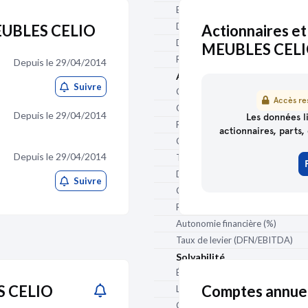
BFR hors exploitation (j de CA)
Délai de paiement clients (j)
MEUBLES CELIO
Actionnaires et
Délai de paiement fournisseurs (j
MEUBLES CEL
Ratio des stocks / CA (j)
Depuis le 29/04/2014
Autonomie financière
Suivre
Capacité d'autofinancement (€)
Accès res
Capacité d'autofinancement / CA
Depuis le 29/04/2014
Les données li
Fonds de roulement net global (€
actionnaires, parts, 
Couverture du BFR
Depuis le 29/04/2014
Trésorerie (€)
Dettes financières (€)
Suivre
Capacité de remboursement
Ratio d'endettement (Gearing)
Autonomie financière (%)
Taux de levier (DFN/EBITDA)
Solvabilité
État des dettes à 1 an au plus (€)
S CELIO
Comptes annue
Liquidité générale
Couverture des dettes