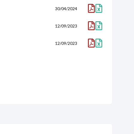
11,2M
11,7M
11,3M
10,7M
30/04/2024
2023
2022
2021
2020
4,6
8,1
7,4
5,4
12/09/2023
11,7
19,6
18,3
11,7
6
11
9,4
5,4
9,94M
11,1M
10,9M
9,23M
12/09/2023
34,5
39,2
39,5
39,6
2023
2022
2021
2020
6,91M
6,62M
6,58M
6,32M
24
23,3
23,8
27,1
299K
377K
342K
493K
536K