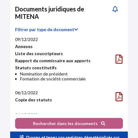
Documents juridiques de
MITENA
Filtrer par type de document
09/12/2022
Annexes
Liste des souscripteurs
Rapport du commissaire aux apports
Statuts constitutifs
Nomination de président
Formation de société commerciale
06/12/2022
Copie des statuts
06/12/2022
Décision des fondateurs et documents
Rechercher dans les documents
relatifs à la description et à l'évaluation des
apports
Ouvrez et tenez vos registres dématérialisés sur