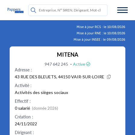
Mise à jour RCS : le 10/08/2026
Mise à jour RNE : le 10/08/2026
Mise à jour INSEE : le 09/08/2026
MITENA
·
947 642 245
Active
Adresse :
43 RUE DES BLEUETS, 44150 VAIR-SUR-LOIRE
Activité :
Activités des sièges sociaux
Effectif :
0 salarié
(donnée 2026)
Création :
24/11/2022
Dirigeant :