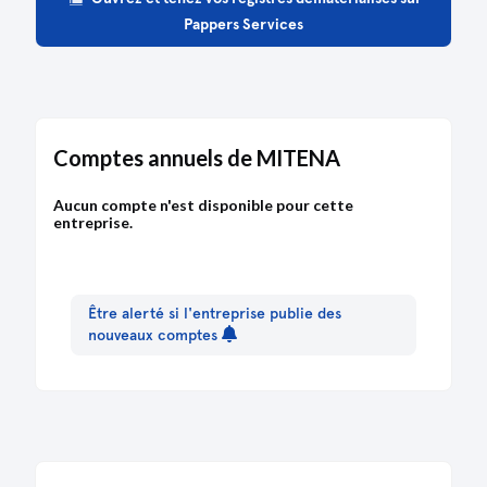
Pappers Services
06/12/2022
Copie des statuts
06/12/2022
Rapport du commissaire aux apports
Comptes annuels de MITENA
06/12/2022
Aucun compte n'est disponible pour cette
Certificat du dépositaire des fonds
entreprise.
correspondant aux souscriptions avec en
annexe la liste des souscripteurs
06/12/2022
Être alerté si l'entreprise publie des
Rapport du commissaire aux apports
nouveaux comptes
06/12/2022
Copie des statuts
06/12/2022
Copie des statuts