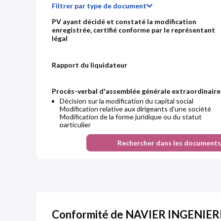
Filtrer par type de document
PV ayant décidé et constaté la modification
enregistrée, certifié conforme par le représentant
légal
Rapport du liquidateur
Procès-verbal d'assemblée générale extraordinaire
Décision sur la modification du capital social
Chiffre d'affaires
Modification relative aux dirigeants d'une société
Modification de la forme juridique ou du statut
particulier
Rapport du commissaire à la transformation
Rechercher dans les documents
Décision sur la modification du capital social
Modification relative aux dirigeants d'une société
Modification de la forme juridique ou du statut
particulier
Statuts mis à jour
Décision sur la modification du capital social
Modification relative aux dirigeants d'une société
Modification de la forme juridique ou du statut
Conformité de NAVIER INGENIER
particulier