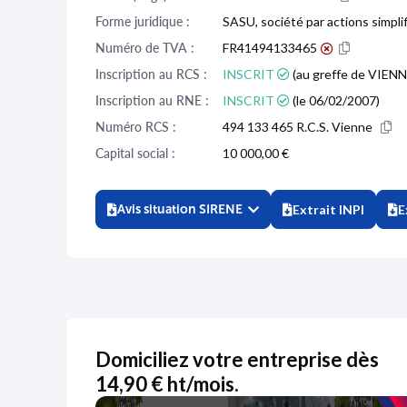
Forme juridique :
SASU, société par actions simpli
Numéro de TVA :
FR41494133465
Inscription au RCS :
INSCRIT
(au greffe de VIENNE
Inscription au RNE :
INSCRIT
(le 06/02/2007)
Numéro RCS :
494 133 465 R.C.S. Vienne
Capital social :
10 000,00 €
Avis situation SIRENE
Extrait INPI
E
Domiciliez votre entreprise dès
14,90 € ht/mois.