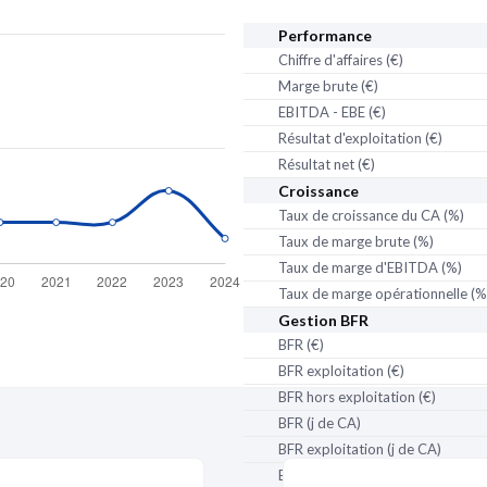
Performance
Chiffre d'affaires (€)
Marge brute (€)
EBITDA - EBE (€)
Résultat d'exploitation (€)
Résultat net (€)
Croissance
Taux de croissance du CA (%)
Taux de marge brute (%)
Taux de marge d'EBITDA (%)
Taux de marge opérationnelle (%
Gestion BFR
partenaire
de Pappers
BFR (€)
BFR exploitation (€)
BFR hors exploitation (€)
BFR (j de CA)
BFR exploitation (j de CA)
BFR hors exploitation (j de CA)