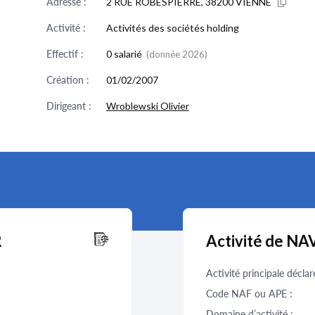
Adresse :
2 RUE ROBESPIERRE, 38200 VIENNE
Activité :
Activités des sociétés holding
Effectif :
0 salarié
(donnée 2026)
Création :
01/02/2007
Dirigeant :
Wroblewski Olivier
R
Activité de N
Activité principale déclar
Code NAF ou APE :
Domaine d’activité :