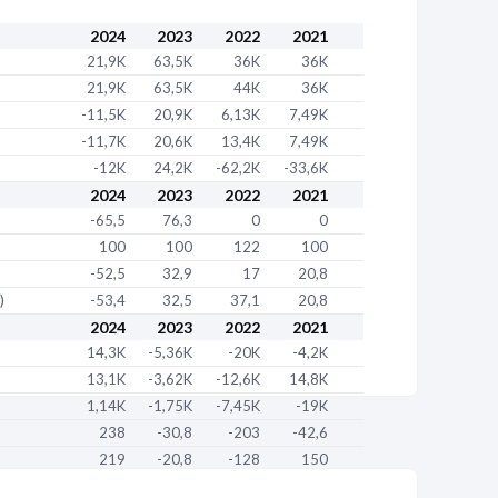
2024
2023
2022
2021
21,9K
63,5K
36K
36K
21,9K
63,5K
44K
36K
-11,5K
20,9K
6,13K
7,49K
-11,7K
20,6K
13,4K
7,49K
-12K
24,2K
-62,2K
-33,6K
2024
2023
2022
2021
-65,5
76,3
0
0
100
100
122
100
-52,5
32,9
17
20,8
)
-53,4
32,5
37,1
20,8
2024
2023
2022
2021
14,3K
-5,36K
-20K
-4,2K
13,1K
-3,62K
-12,6K
14,8K
1,14K
-1,75K
-7,45K
-19K
238
-30,8
-203
-42,6
219
-20,8
-128
150
19,1
-10
-75,5
-192