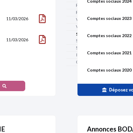
Comptes sociaux 2024
Rentabilité sur fonds propres (%)
Rentabilité économique (%)
Comptes sociaux 2023
11/03/2026
Valeur ajoutée (€)
Valeur ajoutée / CA (%)
Structure d'activité
Comptes sociaux 2022
11/03/2026
Salaires et charges sociales (€)
Salaires / CA (%)
Comptes sociaux 2021
Impôts et taxes (€)
Résultat net
Chiffre d'affaires à l'export (€)
Comptes sociaux 2020
Comptes sociaux 2019
Déposez vo
23/02/2023
Comptes sociaux 2018
Comptes sociaux 2017
IE
Annonces BOD