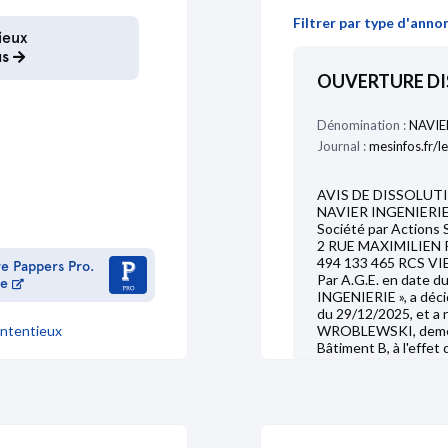
Comptes sociaux 2016
Filtrer par type d'anno
ieux
us
28/03/2013
OUVERTURE DI
Dénomination :
NAVIE
Journal :
mesinfos.fr/l
AVIS DE DISSOLUT
NAVIER INGENIERI
Société par Actions S
2 RUE MAXIMILIEN 
494 133 465 RCS V
re Pappers Pro.
Par A.G.E. en date d
me
INGENIERIE », a décid
du 29/12/2025, et a n
ntentieux
WROBLEWSKI, demeur
20/03/2008
Bâtiment B, à l'effet
dissolution et à la li
doit être adressée est
VIENNE.
LE PRESIDENT