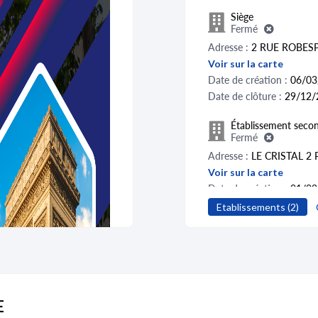
Siège
Fermé
Adresse :
2 RUE ROBES
Voir sur la carte
Date de création :
06/03
Date de clôture :
29/12/
Établissement secon
Fermé
Adresse :
LE CRISTAL 2
Voir sur la carte
Date de création :
01/02
Date de clôture :
06/03/2
Etablissements (2)
E