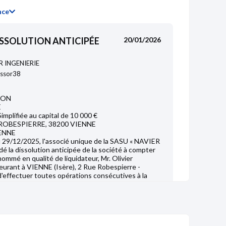
13/10/2017
nce
SSOLUTION ANTICIPÉE
20/01/2026
R INGENIERIE
essor38
ION
E
implifiée au capital de 10 000 €
ROBESPIERRE, 38200 VIENNE
IENNE
u 29/12/2025, l'associé unique de la SASU « NAVIER
é la dissolution anticipée de la société à compter
ommé en qualité de liquidateur, Mr. Olivier
ant à VIENNE (Isère), 2 Rue Robespierre -
 d'effectuer toutes opérations consécutives à la
quidation de la société. Le lieu où la correspondance
 fixé au siège de la société. Dépôt légal : R.C.S :