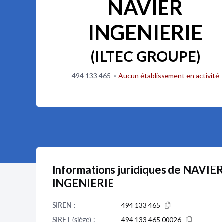
NAVIER
INGENIERIE
(ILTEC GROUPE)
·
494 133 465
Aucun établissement en activité
Informations juridiques de NAVIE
INGENIERIE
SIREN :
494 133 465
SIRET (siège) :
494 133 465 00026