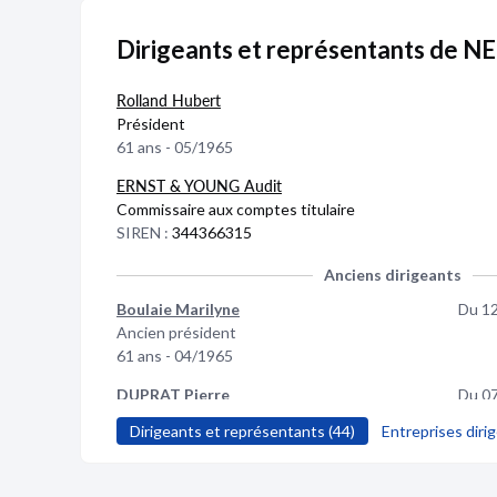
Dirigeants et représentants de 
Rolland Hubert
Président
61 ans - 05/1965
ERNST & YOUNG Audit
Commissaire aux comptes titulaire
SIREN :
344366315
Anciens dirigeants
Boulaie Marilyne
Du 1
Ancien président
61 ans - 04/1965
DUPRAT Pierre
Du 0
Ancien président
Dirigeants et représentants (44)
Entreprises dirig
62 ans - 07/1964
VAN VYNCKT Thierry
Du 0