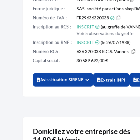
Forme juridique :
SAS, société par actions simplifi
Numéro de TVA :
FR29636320038
Inscription au RCS :
INSCRIT
(au greffe de VANNES
Voir 5 observations du greffe
Inscription au RNE :
INSCRIT
(le 26/07/1988)
Numéro RCS :
636 320 038 R.C.S. Vannes
Capital social :
30 589 692,00 €
Avis situation SIRENE
Extrait INPI
E
Domiciliez votre entreprise dès
14,90 € ht/mois.