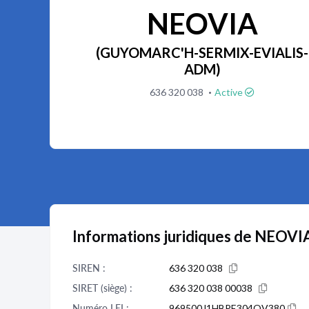
NEOVIA
(GUYOMARC'H-SERMIX-EVIALIS-
ADM)
·
636 320 038
Active
Informations juridiques de NEOVI
SIREN :
636 320 038
SIRET (siège) :
636 320 038 00038
Numéro LEI :
969500J1HBPE304QV380