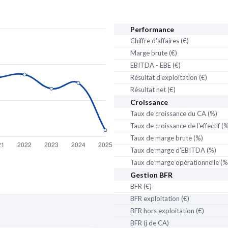
Date de création :
01/07
Date de clôture :
01/07/2
Activité distincte :
Comme
Performance
spécialisé divers (46.38B)
Chiffre d'affaires (€)
Nom commercial :
GUYO
Marge brute (€)
EBITDA - EBE (€)
Établissement secon
Résultat d'exploitation (€)
Fermé
Résultat net (€)
Adresse :
LES SIMONS
Croissance
Voir sur la carte
Taux de croissance du CA (%)
Date de création :
20/05
Taux de croissance de l'effectif (
Date de clôture :
20/05/
Taux de marge brute (%)
Activité distincte :
Reche
naturelles (72.19Z)
Taux de marge d'EBITDA (%)
Taux de marge opérationnelle (%
partenaire
de Pappers
Établissement secon
Gestion BFR
Fermé
BFR (€)
Adresse :
CENTRE D'IN
BFR exploitation (€)
56440 LANGUIDIC
Voir sur la carte
BFR hors exploitation (€)
Date de création :
01/01
BFR (j de CA)