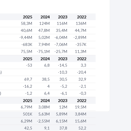
/2017
018 et transféré vers
un autre établissement
rce de gros (commerce interentreprises) alimentaire
2025
2024
2023
2022
58,3M
124M
116M
136M
MARC'H-SERMIX-EVIALIS-ADM
40,6M
47,8M
35,4M
44,7M
-9,44M
5,02M
-6,04M
-2,89M
daire
636 320 038 00178
-683K
7,94M
-7,06M
-357K
75,5M
-75,1M
-25,7M
11,3M
 02540 MONTFAUCON
2025
2024
2023
2022
-53
6,8
-14,5
3,3
/2016
%)
-10,3
-20,4
2016
69,7
38,5
30,5
32,9
rche-développement en autres sciences physiques et
-16,2
4
-5,2
-2,1
)
-1,2
6,4
-6,1
-0,3
daire
636 320 038 00152
2025
2024
2023
2022
6,79M
3,08M
12M
19,5M
NOVATION ET DE RECHERCHE MOULIN DE BAUDRY
501K
5,63M
5,89M
3,84M
6,29M
-2,55M
6,15M
15,6M
/2011
42,5
9,1
37,8
52,2