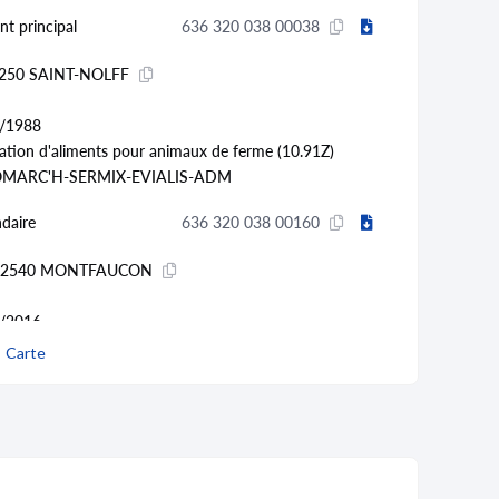
nt principal
636 320 038 00038
250 SAINT-NOLFF
/1988
cation d'aliments pour animaux de ferme (10.91Z)
MARC'H-SERMIX-EVIALIS-ADM
daire
636 320 038 00160
 02540 MONTFAUCON
/2016
rche-développement en autres sciences physiques et
Carte
daire
636 320 038 00186
250 SAINT-NOLFF