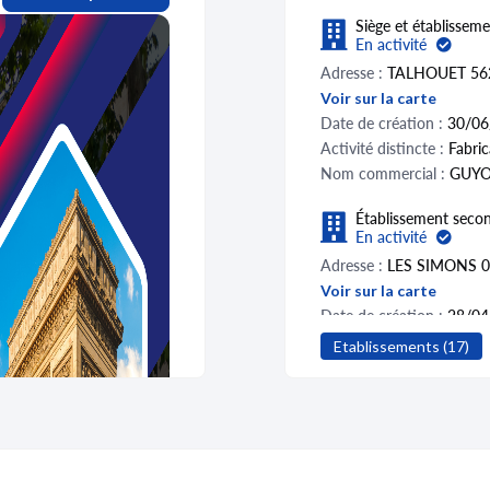
Siège et établisseme
En activité
Adresse :
TALHOUET 56
Voir sur la carte
Date de création :
30/06
Activité distincte :
Fabri
Nom commercial :
GUYO
Établissement secon
En activité
Adresse :
LES SIMONS
Voir sur la carte
Date de création :
28/04
Activité distincte :
Reche
Etablissements (17)
naturelles (72.19Z)
Établissement secon
Fermé
Adresse :
TALHOUET 56
Voir sur la carte