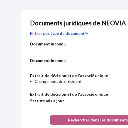
Ancien directeur général
LAGARDE Henri
Du 0
Ancien administrateur
Documents juridiques de NEOVIA
MYOTTE Jean
Du 0
Filtrer par type de document
Ancien administrateur
Document inconnu
DUCHALAIS Jérôme
Du 0
Ancien administrateur
Document inconnu
GOLLIER Patrice
Du 0
Ancien administrateur
Extrait de décision(s) de l'associé unique
PRIMAT Roland
Changement de président
Du 0
Ancien administrateur
Extrait de décision(s) de l'associé unique
Chiffre d'affaires
Résultat 
DELOITTE TOUCHE TOHMATSU
Du 0
Statuts mis à jour
Ancien commissaire aux comptes suppléant
Extrait de décision(s) de l'associé unique
DELOITTE ET ASSOCIES
Du 0
Rechercher dans les documents
Non renouvellement du mandat du Commissaire aux
Ancien commissaire aux comptes titulaire
Comptes Titulaire et des Commissaires aux