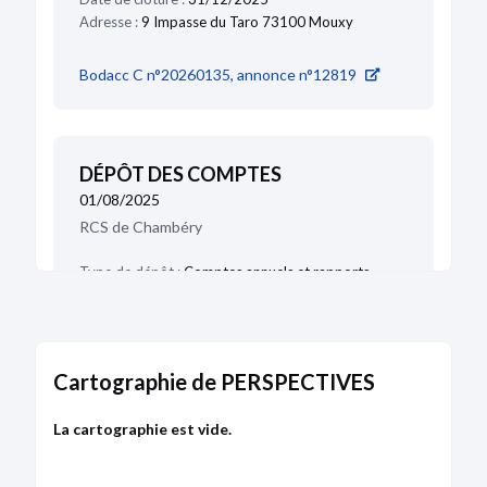
Adresse :
9 Impasse du Taro 73100 Mouxy
Bodacc C n°20260135, annonce n°12819
DÉPÔT DES COMPTES
01/08/2025
RCS de Chambéry
Type de dépôt :
Comptes annuels et rapports
Date de clôture :
31/12/2024
Adresse :
9 Impasse du Taro 73100 Mouxy
Bodacc C n°20250146, annonce n°5464
Cartographie de PERSPECTIVES
La cartographie est vide.
MODIFICATION