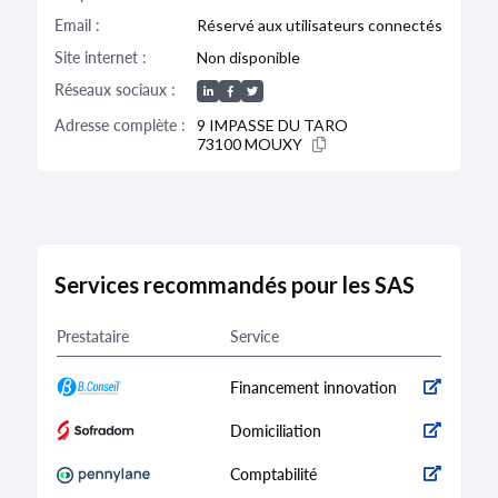
Email :
Réservé aux utilisateurs connectés
Bodacc C n°20240064, annonce n°2462
Site internet :
Non disponible
Réseaux sociaux :
Adresse complète :
9 IMPASSE DU TARO
73100 MOUXY
DÉPÔT DES COMPTES
07/05/2023
RCS de Chambéry
Type de dépôt :
Comptes annuels et rapports
Date de clôture :
31/12/2022
Services recommandés pour les SAS
Adresse :
9 Impasse du Taro 73100 Mouxy
Prestataire
Service
Bodacc C n°20230089, annonce n°6303
Financement innovation
Domiciliation
DÉPÔT DES COMPTES
Comptabilité
21/06/2022