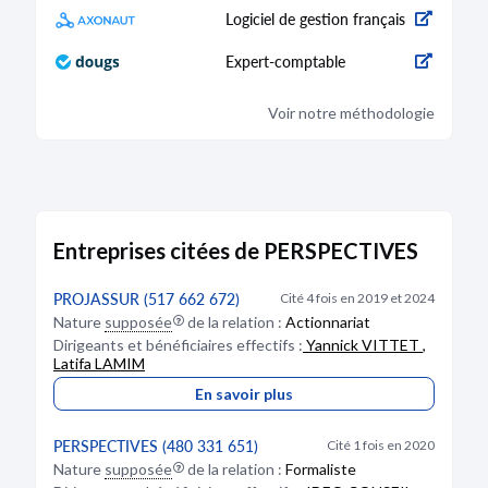
RCS de Chambéry
Logiciel de gestion français
Type de dépôt :
Comptes annuels et rapports
Expert-comptable
Date de clôture :
31/12/2021
Adresse :
9 Impasse du Taro 73100 Mouxy
Voir notre méthodologie
Bodacc C n°20220119, annonce n°5760
Entreprises citées de PERSPECTIVES
DÉPÔT DES COMPTES
04/07/2021
PROJASSUR (517 662 672)
Cité 4 fois en 2019 et 2024
RCS de Chambéry
Nature
supposée
de la relation :
Actionnariat
Dirigeants et bénéficiaires effectifs :
Yannick VITTET
,
Type de dépôt :
Comptes annuels et rapports
Latifa LAMIM
Date de clôture :
31/12/2020
Adresse :
9 Impasse du Taro 73100 Mouxy
En savoir plus
PERSPECTIVES (480 331 651)
Bodacc C n°20210129, annonce n°6119
Cité 1 fois en 2020
Nature
supposée
de la relation :
Formaliste