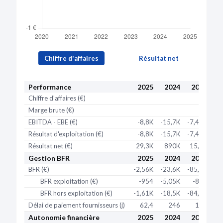
Chiffre d'affaires
Résultat net
Performance
2025
2024
2023
2
Chiffre d'affaires (€)
Marge brute (€)
EBITDA - EBE (€)
-8,8K
-15,7K
-7,42K
-2,
Résultat d'exploitation (€)
-8,8K
-15,7K
-7,42K
-2,
Résultat net (€)
29,3K
890K
15,3K
62
Gestion BFR
2025
2024
2023
2
BFR (€)
-2,56K
-23,6K
-85,4K
-84
BFR exploitation (€)
-954
-5,05K
-884
-
BFR hors exploitation (€)
-1,61K
-18,5K
-84,5K
-84
Délai de paiement fournisseurs (j)
62,4
246
121
Autonomie financière
2025
2024
2023
2