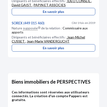
Dirigeants et bénéficiaires effectifs :
IDEO CONSEIL
,
David GAIST
,
PAPIN ET ASSOCIES
En savoir plus
CRÉATION
14/06/2019
SOREX (449 015 460)
Cité 1 fois en 2019
RCS de Chambery
Nature
supposée
de la relation :
Commissaire aux
apports
Dénomination :
PERSPECTIVES
Dirigeants et bénéficiaires effectifs :
Jean-Michel
Capital :
388 000,00 €
CUSSET
,
Jean-Marie VANDERGUCHT
Adresse :
9 impasse du Taro 73100 Mouxy
En savoir plus
Activité :
acquisition, gestion et cession de toutes
valeurs mobilières, participation active à la conduite
de la politique du groupe, conseil et formation,
mission commerciale pour le compte de tiers et au
contrôle de ses filiales et, le cas échéant et à titre
purement interne, la fourniture de services
spécifiques, administratifs, juridiques, comptables,
financiers et immobiliers.
Biens immobiliers de PERSPECTIVES
Administration :
Gérant : LAMIM, VITTET Latifa ;
Gérant : VITTET Yannick Georges
Ces informations sont réservées aux utilisateurs
connectés. La création d'un compte Pappers est
Bodacc A n°20190113, annonce n°426
gratuite.