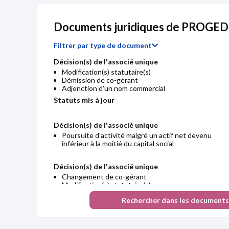
Documents juridiques de PROGE
Filtrer par type de document
Décision(s) de l'associé unique
Modification(s) statutaire(s)
Démission de co-gérant
Adjonction d'un nom commercial
Statuts mis à jour
Décision(s) de l'associé unique
Chiffre d'affaires
Poursuite d'activité malgré un actif net devenu
inférieur à la moitié du capital social
Décision(s) de l'associé unique
Changement de co-gérant
Modification(s) statutaire(s)
Statuts mis à jour
Rechercher dans les documents
Procès-verbal d'assemblée générale ordinaire et