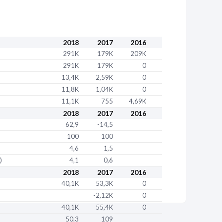
2018
2017
2016
291K
179K
209K
291K
179K
0
13,4K
2,59K
0
11,8K
1,04K
0
11,1K
755
4,69K
2018
2017
2016
62,9
-14,5
100
100
4,6
1,5
)
4,1
0,6
2018
2017
2016
40,1K
53,3K
0
-2,12K
0
40,1K
55,4K
0
50,3
109