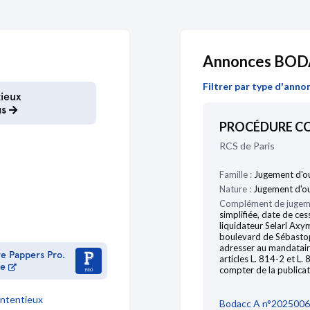
03/03/2020
Annonces BOD
04/04/2018
Filtrer par type d'anno
ieux
us
PROCÉDURE CO
RCS de Paris
Famille :
Jugement d'o
31/12/2004
Nature :
Jugement d'ouv
Complément de jugem
simplifiée, date de ce
liquidateur Selarl Ax
boulevard de Sébastop
adresser au mandataire 
re Pappers Pro.
articles L. 814-2 et 
me
compter de la publica
ntentieux
Bodacc A n°2025006