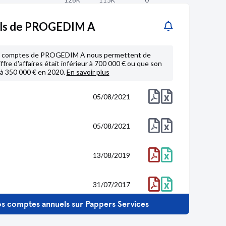
126K
115K
0
2018
2017
2016
ls de PROGEDIM A
3,8
0,4
8,8
0,7
6,2
0,4
de comptes de PROGEDIM A nous permettent de
186K
123K
0
fre d'affaires était inférieur à 700 000 € ou que son
r à 350 000 € en 2020.
En savoir plus
63,9
68,6
2018
2017
2016
168K
118K
0
05/08/2021
57,9
66,2
4,28K
1,81K
0
05/08/2021
0
0
13/08/2019
31/07/2017
s comptes annuels sur Pappers Services