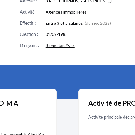
Adresse :
8 RUE TOURNUS, 75015 PARIS
Activité :
Agences immobilières
Effectif :
Entre 3 et 5 salariés
(donnée 2022)
Création :
01/09/1985
Dirigeant :
Romestan Yves
EDIM A
Activité de P
Activité principale déclar
à responsabilité limitée