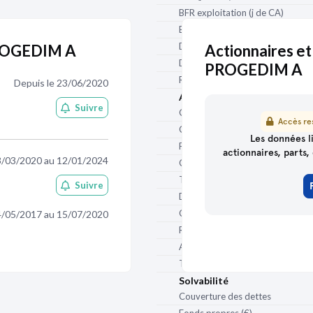
BFR exploitation (j de CA)
BFR hors exploitation (j de CA)
Délai de paiement clients (j)
PROGEDIM A
Actionnaires et
Délai de paiement fournisseurs (j
PROGEDIM A
Ratio des stocks / CA (j)
Depuis le 23/06/2020
Autonomie financière
Suivre
Capacité d'autofinancement (€)
Accès res
Capacité d'autofinancement / CA
Les données li
Fonds de roulement net global (€
actionnaires, parts, 
3/03/2020 au 12/01/2024
Couverture du BFR
Trésorerie (€)
Suivre
Dettes financières (€)
Capacité de remboursement
4/05/2017 au 15/07/2020
Ratio d'endettement (Gearing)
Autonomie financière (%)
Taux de levier (DFN/EBITDA)
Solvabilité
Couverture des dettes