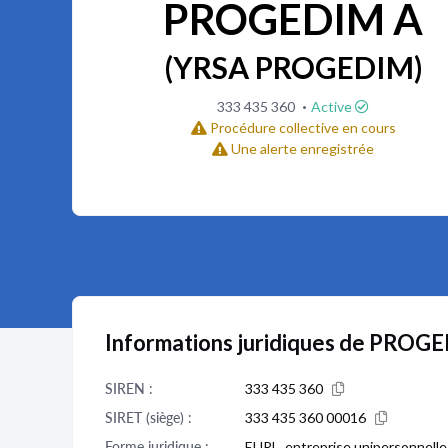
PROGEDIM A
(YRSA PROGEDIM)
·
333 435 360
Active
Procédure collective en cours
Une alerte enregistrée
Informations juridiques de PROG
SIREN :
333 435 360
SIRET (siège) :
333 435 360 00016
Forme juridique :
EURL, entreprise unipersonnelle 