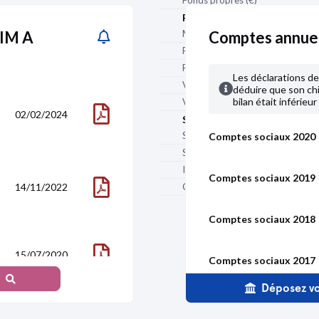
Fonds propres (€)
Rentabilité
DIM A
Marge nette (%)
Comptes annue
Rentabilité sur fonds propres (%)
Rentabilité économique (%)
Les déclarations 
Valeur ajoutée (€)
déduire que son chif
bilan était inférieu
Valeur ajoutée / CA (%)
02/02/2024
Structure d'activité
Salaires et charges sociales (€)
Comptes sociaux 2020
Salaires / CA (%)
Impôts et taxes (€)
Comptes sociaux 2019
Résultat net
14/11/2022
Chiffre d'affaires à l'export (€)
Comptes sociaux 2018
15/07/2020
Comptes sociaux 2017
Déposez vo