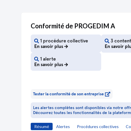
extraordinaire
Nomination de co-gérant
Procès-verbal d'assemblée générale extraordinaire
Conformité de PROGEDIM A
Changement relatif à la date de clôture de l'exercice
social
Modification(s) statutaire(s)
1 procédure collective
3 content
Statuts mis à jour
En savoir plus
En savoir pl
Procès-verbal d'assemblée générale extraordinaire
1 alerte
Changement relatif à la date de clôture de l'exercice
En savoir plus
social 31/03
Changement relatif à la date de clôture de l'exercice
social
Changement relatif à la date de clôture de l'exercice
social 31/03
Statuts mis à jour
Tester la conformité de son entreprise
Divers
Divers
Les alertes complètes sont disponibles via notre off
Découvrez toutes les fonctionnalités de la platefor
Acte sous seing privé
Cession de parts
Cession de parts
Résumé
Alertes
Procédures collectives
Co