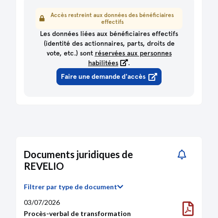
Marge nette (%)
-0,6
Accès restreint aux données des bénéficiaires
Rentabilité sur fonds propres (%)
-100
effectifs
Rentabilité économique (%)
-18
Les données liées aux bénéficiaires effectifs
(identité des actionnaires, parts, droits de
Valeur ajoutée (€)
-498
vote, etc.) sont
réservées aux personnes
Valeur ajoutée / CA (%)
-2
habilitées
.
Structure d'activité
2025
Faire une demande d'accès
Salaires / CA (%)
0
Chiffre d'affaires à l'export (€)
0
Documents juridiques de
REVELIO
Filtrer par type de document
03/07/2026
Procès-verbal de transformation