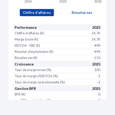
Chiffre d'affaires
Résultat net
Performance
2025
Chiffre d'affaires (€)
24,7K
Marge brute (€)
24,7K
EBITDA - EBE (€)
-498
Résultat d'exploitation (€)
-498
Résultat net (€)
-150
Croissance
2025
Taux de marge brute (%)
100
Taux de marge d'EBITDA (%)
-2
Taux de marge opérationnelle (%)
-2
Gestion BFR
2025
BFR (€)
0
BFR exploitation (€)
0
BFR (j de CA)
0
BFR exploitation (j de CA)
0