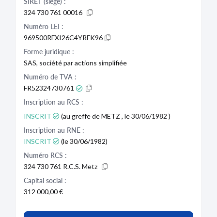
SIRET (siège) :
324 730 761 00016
Numéro LEI :
969500RFXI26C4YRFK96
Forme juridique :
SAS, société par actions simplifiée
Numéro de TVA :
FR52324730761
Inscription au RCS :
INSCRIT
(au greffe de METZ , le 30/06/1982 )
Inscription au RNE :
INSCRIT
(le 30/06/1982)
Numéro RCS :
324 730 761 R.C.S. Metz
Capital social :
312 000,00 €