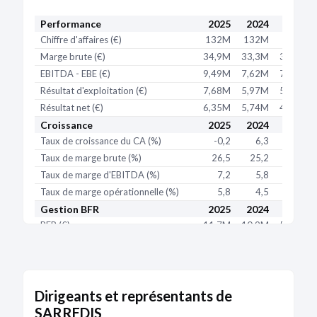
Performance
2025
2024
2023
Chiffre d'affaires (€)
132M
132M
124M
Marge brute (€)
34,9M
33,3M
30,8M
EBITDA - EBE (€)
9,49M
7,62M
7,55M
Résultat d'exploitation (€)
7,68M
5,97M
5,62M
Résultat net (€)
6,35M
5,74M
4,06M
Croissance
2025
2024
2023
Taux de croissance du CA (%)
-0,2
6,3
8,9
Taux de marge brute (%)
26,5
25,2
24,8
Taux de marge d'EBITDA (%)
7,2
5,8
6,1
Taux de marge opérationnelle (%)
5,8
4,5
4,5
Gestion BFR
2025
2024
2023
BFR (€)
11,7M
10,9M
5,85M
BFR exploitation (€)
3,65M
4,3M
5,61M
BFR hors exploitation (€)
8,09M
6,65M
242K
BFR (j de CA)
32,5
30,3
17,2
Dirigeants et représentants de
BFR exploitation (j de CA)
10,1
11,9
16,5
SARREDIS
BFR hors exploitation (j de CA)
22,4
18,4
0,7