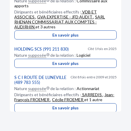
Nature
supposée
de la relation :
Commissaire aux
apports
Dirigeants et bénéficiaires effectifs :
VDB ET
ASSOCIES
,
GVA EXPERTISE - JFD AUDIT
,
SARL
RHENAN COMMISSARIAT AUX COMPTES -
DÉPÔT DES COMPTES
AUDIRHIN
et 3 autres
24/04/2020
En savoir plus
RCS de Metz
HOLDING SCS (991 211 830)
Cité 1 fois en 2025
Type de dépôt :
Comptes annuels et rapports
Nature
supposée
de la relation :
Logiciel
Date de clôture :
31/01/2019
Adresse :
rue de Lunéville 57400 Sarrebourg
En savoir plus
S C I ROUTE DE LUNEVILLE
Bodacc C n°20200081, annonce n°1199
Cité 8 fois entre 2009 et 2025
(489 783 555)
Nature
supposée
de la relation :
Actionnariat
Dirigeants et bénéficiaires effectifs :
SARREDIS
,
Jean-
François FROEMER
,
Cécile FROEMER
et 1 autre
MODIFICATION
En savoir plus
24/04/2020
RCS de Metz
TLQ HOLDING (939 288 544)
Cité 1 fois en 2025
Nature
supposée
de la relation :
Logiciel
Dénomination :
SARREDIS