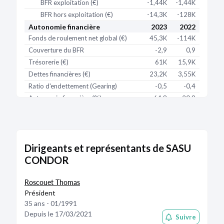
BFR exploitation (€)
-1,44K
-1,44K
BFR hors exploitation (€)
-14,3K
-128K
Autonomie financière
2023
2022
Fonds de roulement net global (€)
45,3K
-114K
Couverture du BFR
-2,9
0,9
Trésorerie (€)
61K
15,9K
Dettes financières (€)
23,2K
3,55K
Ratio d'endettement (Gearing)
-0,5
-0,4
Autonomie financière (%)
64,8
20,8
Solvabilité
2023
2022
Couverture des dettes
-1,3
-12,3
Fonds propres (€)
73,1K
35,2K
Dirigeants et représentants de SASU
CONDOR
Roscouet Thomas
Président
35 ans - 01/1991
Depuis le 17/03/2021
Suivre