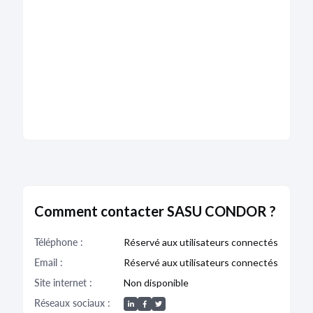
DÉPÔT DES COMPTES
31/08/2023
RCS de Nîmes
Type de dépôt :
Comptes annuels et rapports
Date de clôture :
31/03/2023
Adresse :
120 Impasse Marcel Bonneaud 30126
Saint-Laurent-des-Arbres
Descriptif :
Les comptes annuels sont accompagnés
d'une déclaration de confidentialité en application
du premier ou deuxième alinéa de l'article L. 232-
25.
Bodacc C n°20230167, annonce n°1456
Comment contacter SASU CONDOR ?
Téléphone :
Réservé aux utilisateurs connectés
DÉPÔT DES COMPTES
Email :
Réservé aux utilisateurs connectés
06/10/2022
Site internet :
Non disponible
RCS de Nîmes
Réseaux sociaux :