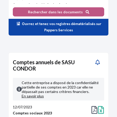
Attestation de dépôt des fonds
Constitution d'une société commerciale par
Rechercher dans les documents
création
Constitution d'une société commerciale par
création
Ouvrez et tenez vos registres dématérialisés sur
Liste des souscripteurs
Pappers Services
Constitution d'une société commerciale par
création
Constitution d'une société commerciale par
création
Statuts constitutifs
Constitution d'une société commerciale par
Comptes annuels de SASU
création
Constitution d'une société commerciale par
CONDOR
création
Cette entreprise a disposé de la confidentialité
partielle de ses comptes en 2023 car elle ne
dépassait pas certains critères financiers.
En savoir plus
12/07/2023
Comptes sociaux 2023