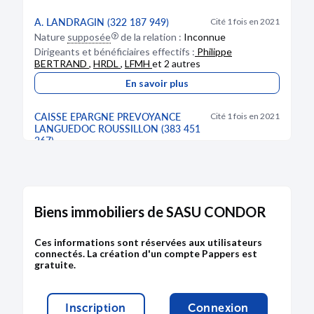
A. LANDRAGIN (322 187 949)
Cité 1 fois en 2021
Nature
supposée
de la relation :
Inconnue
Dirigeants et bénéficiaires effectifs :
Philippe
BERTRAND
,
HRDL
,
LFMH
et 2 autres
En savoir plus
CAISSE EPARGNE PREVOYANCE
Cité 1 fois en 2021
LANGUEDOC ROUSSILLON (383 451
267)
Nature
supposée
de la relation :
Banque
En savoir plus
Biens immobiliers de SASU CONDOR
Ces informations sont réservées aux utilisateurs
connectés. La création d'un compte Pappers est
gratuite.
Inscription
Connexion