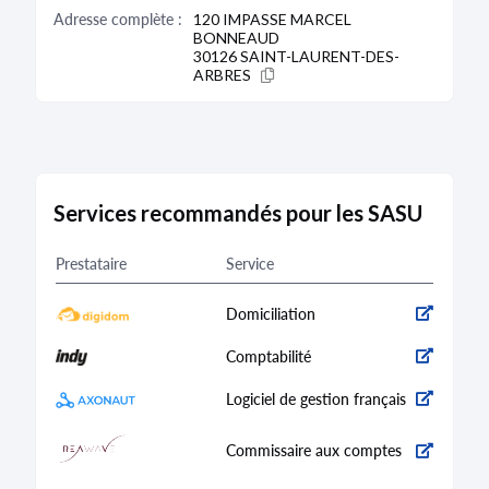
Type de dépôt :
Comptes annuels et rapports
Adresse complète :
120 IMPASSE MARCEL
Date de clôture :
31/03/2022
BONNEAUD
Adresse :
120 Impasse Marcel Bonneaud 30126
30126 SAINT-LAURENT-DES-
Saint-Laurent-des-Arbres
ARBRES
Descriptif :
Les comptes annuels sont accompagnés
d'une déclaration de confidentialité en application
du premier alinéa de l'article L. 232-25.
Bodacc C n°20220194, annonce n°2624
Services recommandés pour les SASU
Prestataire
Service
Domiciliation
Comptabilité
Logiciel de gestion français
Commissaire aux comptes