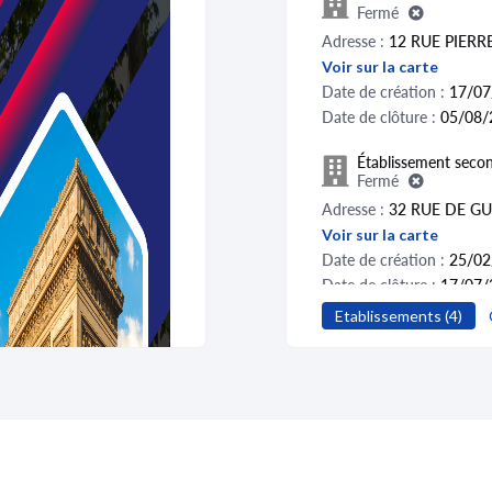
Fermé
Adresse :
12 RUE PIER
Voir sur la carte
Date de création :
17/07
Date de clôture :
05/08/
Établissement secon
Fermé
Adresse :
32 RUE DE G
Voir sur la carte
Date de création :
25/02
Date de clôture :
17/07/
Etablissements (4)
Établissement secon
Fermé
Adresse :
724 ALL SAIN
Voir sur la carte
Date de création :
28/07
Date de clôture :
25/02/2
Activité distincte :
Locati