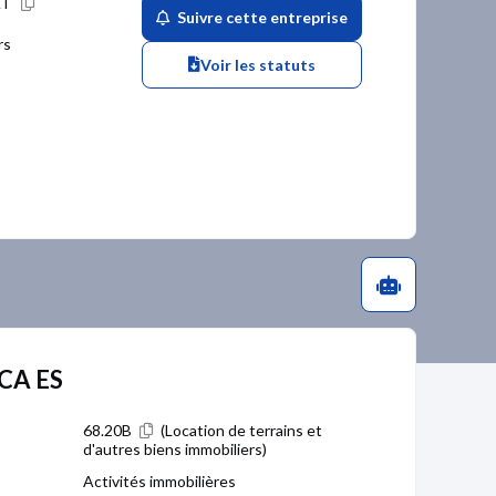
AT
Suivre cette entreprise
rs
Voir les statuts
 CA ES
68.20B
(Location de terrains et
d'autres biens immobiliers)
Activités immobilières