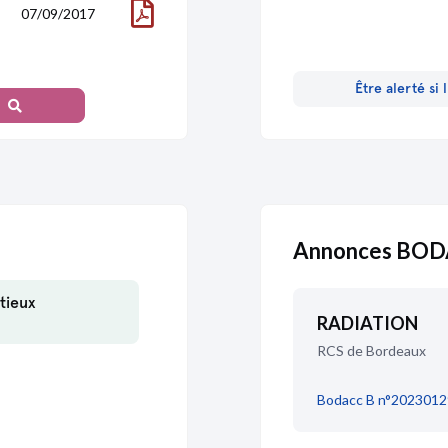
07/09/2017
Être alerté si
26/02/2009
Annonces BODA
01/04/2003
tieux
RADIATION
RCS de Bordeaux
04/09/1999
Bodacc B n°2023012