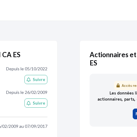
Enseigne :
SCI CA ES
Établissement secon
Fermé
Adresse :
LD BOYME 46
Voir sur la carte
Date de création :
01/03
Date de clôture :
25/12/1
I CA ES
Actionnaires et
Activité distincte :
Locati
ES
Depuis le 05/10/2022
Suivre
Accès res
partenaire
de Pappers
Depuis le 26/02/2009
Les données li
actionnaires, parts, 
Suivre
6/02/2009 au 07/09/2017