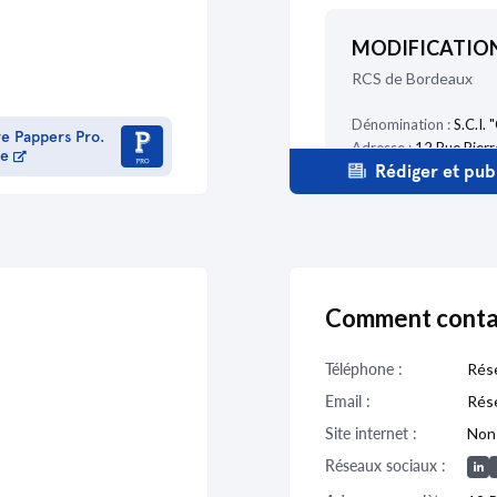
MODIFICATIO
RCS de Bordeaux
Dénomination :
S.C.I. 
re Pappers Pro.
Adresse :
12 Rue Pier
me
Rédiger et publ
Description :
Modificat
dissolution de la socié
Administration :
Liqui
Bodacc B n°2022019
Comment contac
MODIFICATIO
Téléphone :
Rése
RCS de Bordeaux
Email :
Rése
Site internet :
Non 
Dénomination :
S. C. I.
Réseaux sociaux :
Adresse :
12 rue Pier
Description :
Modificat