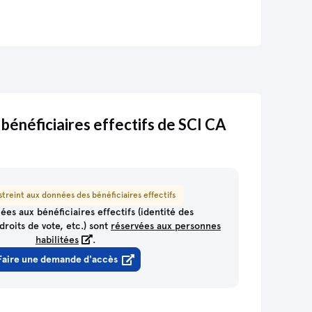
daire
335 119 343 00010
300 LE VIGAN
/1986
992 et transféré vers
un autre établissement
 bénéficiaires effectifs de SCI CA
on d'autres biens immobiliers (70.2C)
treint aux données des bénéficiaires effectifs
ées aux bénéficiaires effectifs (identité des
droits de vote, etc.) sont
réservées aux personnes
habilitées
.
Faire une demande d'accès