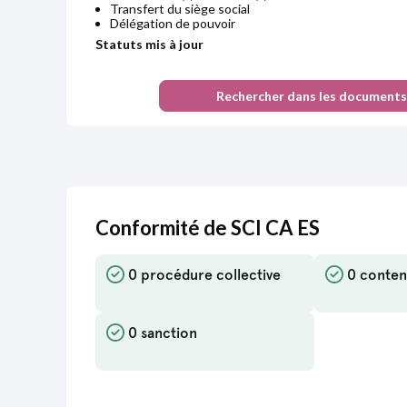
Transfert du siège social
Délégation de pouvoir
Statuts mis à jour
Procès-verbal d'assemblée générale extraordinaire
Rechercher dans les documents
Augmentation du capital social
Délégation de pouvoir
Modification(s) statutaire(s)
Statuts mis à jour
Procès-verbal d'assemblée générale extraordinaire
Délégation de pouvoir
Conformité de SCI CA ES
Modification(s) statutaire(s)
du 724 ALLEE SAINT SEURIN 33290 LE PIAN
MEDOC AU 32 RUE DE GUYENNE 33290
0 procédure collective
0 conten
BLANQUEFORT
Statuts mis à jour
0 sanction
Document inconnu