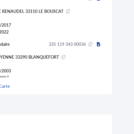
RE RENAUDEL 33110 LE BOUSCAT
/2017
2022
daire
335 119 343 00036
UYENNE 33290 BLANQUEFORT
/2003
2017
Carte
daire
335 119 343 00028
T SEURIN 33290 LE PIAN-MEDOC
/1992
003 et transféré vers
un autre établissement
on d'autres biens immobiliers (70.2C)