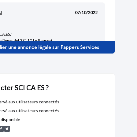
N
07/10/2022
"CA.ES."
re Renaudel 33110 Le Bouscat
ier une annonce légale sur Pappers Services
ion survenue sur l'administration, cessation d'activité,
té.
dateur, Associé : ANOUILH Claude Serge
5, annonce n°590
ter SCI CA ES ?
N
12/09/2017
rvé aux utilisateurs connectés
rvé aux utilisateurs connectés
disponible
 "CA. ES. "
re Renaudel 33110 Le Bouscat
ion de l'adresse du siège..