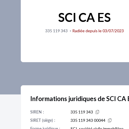
SCI CA ES
·
335 119 343
Radiée depuis le 03/07/2023
Informations juridiques de SCI CA 
SIREN :
335 119 343
SIRET (siège) :
335 119 343 00044
Forme juridique :
SCI, société civile immobilière