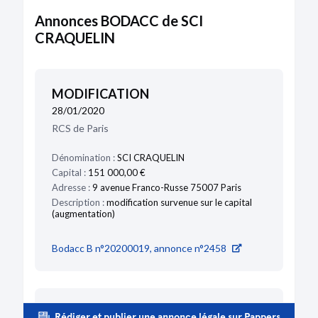
Annonces BODACC de SCI
CRAQUELIN
MODIFICATION
28/01/2020
RCS de Paris
Dénomination :
SCI CRAQUELIN
Capital :
151 000,00 €
Adresse :
9 avenue Franco-Russe 75007 Paris
Description :
modification survenue sur le capital
(augmentation)
Bodacc B n°20200019, annonce n°2458
CRÉATION
Rédiger et publier une annonce légale sur Pappers