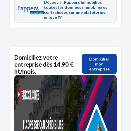
Découvrir Pappers Immobilier,
toutes les données immobilières
centralisées sur une plateforme
unique
Domiciliez votre
Domicilier
entreprise dès 14,90 €
mon
entreprise
ht/mois.