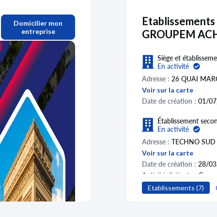
Etablissements
Domicilier mon
entreprise
GROUPEM ACH
Siège et établisseme
En activité
Adresse :
26 QUAI MAR
Voir sur la carte
Date de création :
01/07
Établissement secon
En activité
Adresse :
TECHNO SUD 
Voir sur la carte
Date de création :
28/03
Activité distincte :
Consei
Etablissements (7)
Établissement secon
En activité
Adresse :
15 RUE PAUL