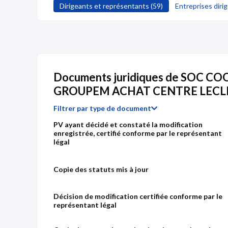
55 ans - 05/1971
Dirigeants et représentants (59)
Entreprises dirig
CARLIER Sophie
(Beaudoin)
Membre du conseil de surveillance
55 ans - 01/1971
Belooussoff Pierre
Membre du conseil de surveillance
Documents juridiques de SOC C
43 ans - 07/1983
GROUPEM ACHAT CENTRE LECL
GIVRY Sandrine
(Lagarde)
Filtrer par type de document
Membre du conseil de surveillance
49 ans - 10/1976
PV ayant décidé et constaté la modification
enregistrée, certifié conforme par le représentant
DEDOURS Evelyne
(Fajwlowucz)
légal
Membre du conseil de surveillance
55 ans - 05/1971
Copie des statuts mis à jour
Reboul Yann
Membre du conseil de surveillance
Décision de modification certifiée conforme par le
Chiffre d'affaires
Résultat 
51 ans - 11/1974
représentant légal
Bacalou Pierre