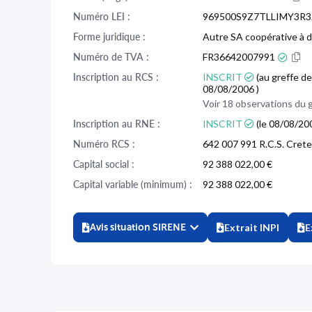
Numéro LEI :
969500S9Z7TLLIMY3R3
Forme juridique :
Autre SA coopérative à d
Numéro de TVA :
FR36642007991
Inscription au RCS :
INSCRIT
(au greffe de
08/08/2006 )
Voir 18 observations du 
Inscription au RNE :
INSCRIT
(le 08/08/20
Numéro RCS :
642 007 991 R.C.S. Crete
Capital social :
92 388 022,00 €
Capital variable (minimum) :
92 388 022,00 €
Avis situation SIRENE
Extrait INPI
E