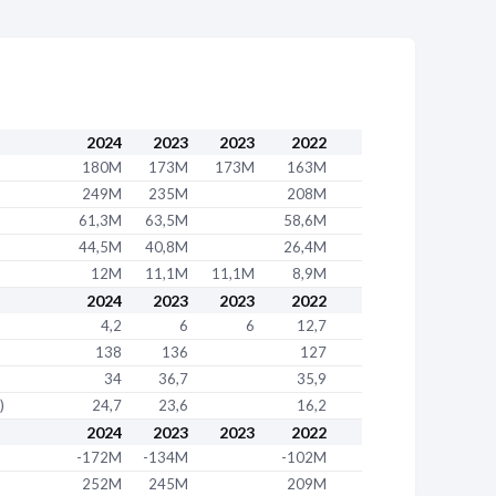
/2011
à distance sur catalogue général (47.91A)
daire
642 007 991 00077
2024
2023
2023
2022
DE PEMEGNAN 40000 MONT-DE-MARSAN
180M
173M
173M
163M
249M
235M
208M
/2007
61,3M
63,5M
58,6M
44,5M
40,8M
26,4M
daire
642 007 991 00051
12M
11,1M
11,1M
8,9M
2024
2023
2023
2022
BOULEVARD NEY 75018 PARIS
4,2
6
6
12,7
138
136
127
/1997
34
36,7
35,9
2006
)
24,7
23,6
16,2
les d'achats alimentaires (51.1P)
2024
2023
2023
2022
daire
-172M
-134M
642 007 991 00044
-102M
252M
245M
209M