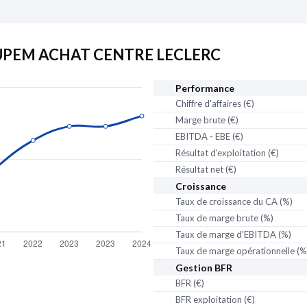
Voir sur la carte
Date de création :
01/04
Activité distincte :
Vente 
OUPEM ACHAT CENTRE LECLERC
Établissement secon
En activité
Performance
Adresse :
ZA CHEMIN 
Chiffre d'affaires (€)
Voir sur la carte
Marge brute (€)
Date de création :
01/01
EBITDA - EBE (€)
Résultat d'exploitation (€)
Établissement secon
Résultat net (€)
Fermé
Croissance
Adresse :
11 ET 13 11 
Taux de croissance du CA (%)
Voir sur la carte
Taux de marge brute (%)
Date de création :
01/04
Taux de marge d'EBITDA (%)
Date de clôture :
31/08/
Taux de marge opérationnelle (%
Activité distincte :
Centra
Gestion BFR
partenaire
de Pappers
BFR (€)
Établissement secon
Fermé
BFR exploitation (€)