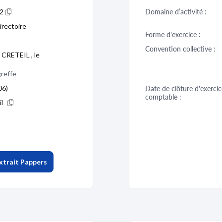
2
Domaine d’activité :
irectoire
Forme d'exercice :
Convention collective :
 CRETEIL , le
greffe
06)
Date de clôture d'exercic
comptable :
il
xtrait Pappers