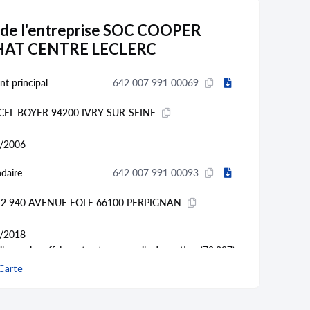
 de l'entreprise SOC COOPER
AT CENTRE LECLERC
nt principal
642 007 991 00069
CEL BOYER 94200 IVRY-SUR-SEINE
/2006
daire
642 007 991 00093
2 940 AVENUE EOLE 66100 PERPIGNAN
/2018
l pour les affaires et autres conseils de gestion (70.22Z)
Carte
daire
642 007 991 00085
 MESPLE 31100 TOULOUSE