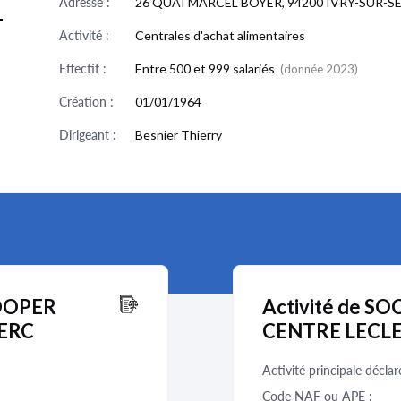
Adresse :
26 QUAI MARCEL BOYER, 94200 IVRY-SUR-S
T
Activité :
Centrales d'achat alimentaires
Effectif :
Entre 500 et 999 salariés
(donnée 2023)
Création :
01/01/1964
Dirigeant :
Besnier Thierry
COOPER
Activité de 
ERC
CENTRE LECL
Activité principale déclar
Code NAF ou APE :