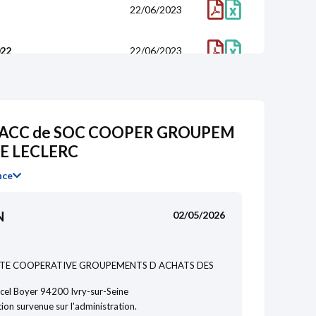
22/06/2023
022
22/06/2023
20/07/2022
DACC de SOC COOPER GROUPEM
021
20/07/2022
E LECLERC
15/07/2021
nce
020
15/07/2021
N
02/05/2026
26/10/2020
TE COOPERATIVE GROUPEMENTS D ACHATS DES
cel Boyer 94200 Ivry-sur-Seine
019
26/10/2020
ion survenue sur l'administration.