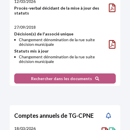
12/03/2026
Procès-verbal décidant de la mise à jour des
statuts
27/09/2018
Décision(s) de l'associé unique
Changement dénomination de la rue suite
décision municipale
Statuts mis à jour
Changement dénomination de la rue suite
décision municipale
25/03/2014
Rechercher dans les documents
Décision(s) de l'associé unique
Augmentation du capital social
Augmentation de capital Modification des
statuts
Modification(s) statutaire(s)
Statuts mis à jour
Augmentation de capital Modification des
Comptes annuels de TG-CPNE
statuts
18/03/2026