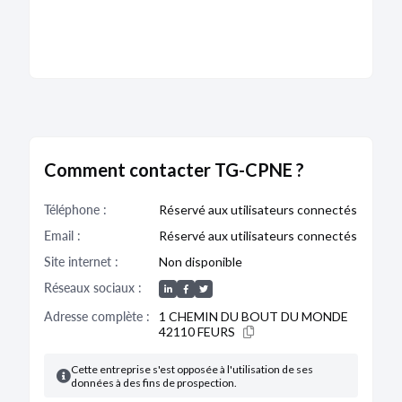
Barthélemy-Lestra
Descriptif :
Les comptes annuels sont accompagnés
d'une déclaration de confidentialité en application
du premier alinéa de l'article L. 232-25.
Bodacc C n°20240091, annonce n°3712
Comment contacter TG-CPNE ?
DÉPÔT DES COMPTES
16/03/2023
Téléphone :
Réservé aux utilisateurs connectés
RCS de Saint Etienne
Email :
Réservé aux utilisateurs connectés
Site internet :
Non disponible
Type de dépôt :
Comptes annuels et rapports
Date de clôture :
30/09/2022
Réseaux sociaux :
Adresse :
171 Route De Lestra 42110 Saint-
Barthélemy-Lestra
Adresse complète :
1 CHEMIN DU BOUT DU MONDE
42110 FEURS
Descriptif :
Les comptes annuels sont accompagnés
d'une déclaration de confidentialité en application
du premier alinéa de l'article L. 232-25.
Cette entreprise s'est opposée à l'utilisation de ses
données à des fins de prospection.