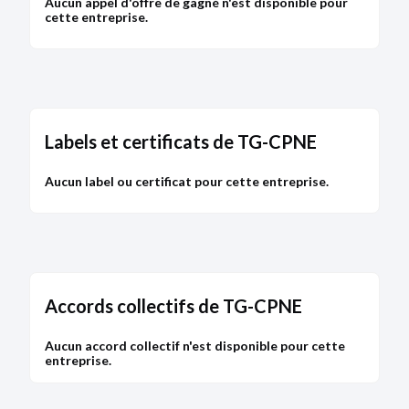
Aucun appel d'offre de gagné n'est disponible pour
cette entreprise.
Bodacc C n°20190049, annonce n°1074
DÉPÔT DES COMPTES
08/04/2018
Labels et certificats de TG-CPNE
RCS de Saint Etienne
Aucun label ou certificat pour cette entreprise.
Type de dépôt :
Comptes annuels et rapports
Date de clôture :
30/09/2017
Adresse :
la Poste 42110 Saint-Barthélemy-Lestra
Descriptif :
Les comptes annuels sont accompagnés
d'une déclaration de confidentialité en application
du premier alinéa de l'article L. 232-25.
Accords collectifs de TG-CPNE
Bodacc C n°20180064, annonce n°616
Aucun accord collectif n'est disponible pour cette
entreprise.
VENTE