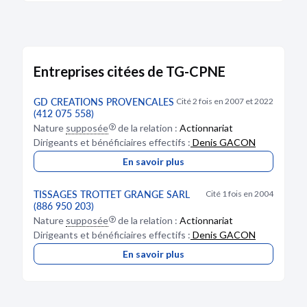
19/08/2021
RCS de Saint Etienne
Type de dépôt :
Comptes annuels et rapports
Date de clôture :
30/09/2020
Entreprises citées de TG-CPNE
Adresse :
171 Route De Lestra 42110 Saint-
Barthélemy-Lestra
GD CREATIONS PROVENCALES
Cité 2 fois en 2007 et 2022
Descriptif :
Les comptes annuels sont accompagnés
(412 075 558)
d'une déclaration de confidentialité en application
Nature
supposée
de la relation :
Actionnariat
du premier alinéa de l'article L. 232-25.
Dirigeants et bénéficiaires effectifs :
Denis GACON
En savoir plus
Bodacc C n°20210161, annonce n°6416
TISSAGES TROTTET GRANGE SARL
Cité 1 fois en 2004
(886 950 203)
Nature
supposée
de la relation :
Actionnariat
DÉPÔT DES COMPTES
Dirigeants et bénéficiaires effectifs :
Denis GACON
11/06/2020
En savoir plus
RCS de Saint Etienne
Type de dépôt :
Comptes annuels et rapports
Date de clôture :
30/09/2019