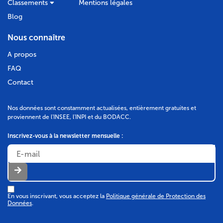
Classements
Mentions légales
Blog
DÉPÔT DES COMPTES
Nous connaître
22/02/2017
A propos
RCS de Saint etienne
FAQ
Type de dépôt :
Comptes annuels et rapports
Contact
Date de clôture :
30/09/2016
Adresse :
la Poste 42110 Saint-Barthélemy-Lestra
Nos données sont constamment actualisées, entièrement gratuites et
Descriptif :
Les comptes annuels sont accompagnés
proviennent de l'INSEE, l'INPI et du BODACC.
d'une déclaration de confidentialité en application
du premier ou deuxième alinéa de l'article L. 232-
25.
Inscrivez-vous à la newsletter mensuelle :
Bodacc C n°20170016, annonce n°3528
En vous inscrivant, vous acceptez la
Politique générale de Protection des
DÉPÔT DES COMPTES
Données
.
09/06/2016