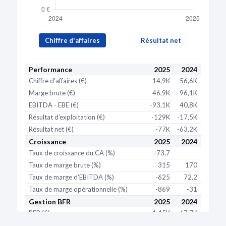
Chiffre d'affaires
Résultat net
Performance
2025
2024
Chiffre d'affaires (€)
14,9K
56,6K
Marge brute (€)
46,9K
96,1K
EBITDA - EBE (€)
-93,1K
40,8K
Résultat d'exploitation (€)
-129K
-17,5K
Résultat net (€)
-77K
-63,2K
Croissance
2025
2024
Taux de croissance du CA (%)
-73,7
Taux de marge brute (%)
315
170
Taux de marge d'EBITDA (%)
-625
72,2
Taux de marge opérationnelle (%)
-869
-31
Gestion BFR
2025
2024
BFR (€)
1,45K
-67,7K
BFR exploitation (€)
2,38K
80,6K