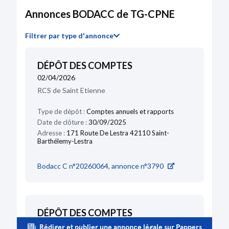
Annonces BODACC de TG-CPNE
Filtrer par type d'annonce
DÉPÔT DES COMPTES
02/04/2026
RCS de Saint Etienne
Type de dépôt :
Comptes annuels et rapports
Date de clôture :
30/09/2025
Adresse :
171 Route De Lestra 42110 Saint-
Barthélemy-Lestra
Bodacc C n°20260064, annonce n°3790
DÉPÔT DES COMPTES
12/03/2025
Rédiger et publier une annonce légale sur Pappers