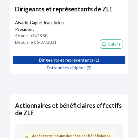
Capacité de remboursement
22,8
16
Dirigeants et représentants de ZLE
Ratio d'endettement (Gearing)
0
0
Autonomie financière (%)
99,9
99,9
Alvado-Gagne Jean-Julien
Taux de levier (DFN/EBITDA)
22,8
16
Président
Solvabilité
2024
2023
46 ans - 04/1980
Couverture des dettes
-22,5
-19,9
Depuis le 06/07/2021
Suivre
Fonds propres (€)
1,03M
1,03M
Rentabilité
2024
2023
Rentabilité sur fonds propres (%)
-0,2
-0,3
Dirigeants et représentants (1)
Rentabilité économique (%)
-0,2
-0,3
Entreprises dirigées (2)
Valeur ajoutée (€)
-1,92K
-3,08K
Actionnaires et bénéficiaires effectifs
de ZLE
Accès restreint aux données des bénéficiaires