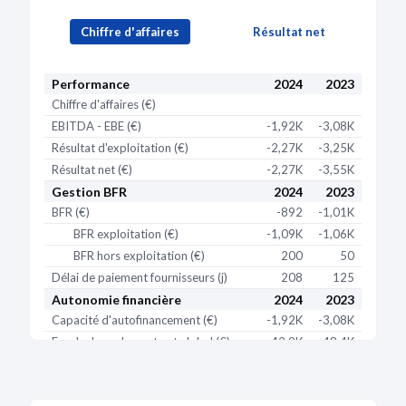
Chiffre d'affaires
Résultat net
Performance
2024
2023
Chiffre d'affaires (€)
EBITDA - EBE (€)
-1,92K
-3,08K
Résultat d'exploitation (€)
-2,27K
-3,25K
Résultat net (€)
-2,27K
-3,55K
Gestion BFR
2024
2023
BFR (€)
-892
-1,01K
BFR exploitation (€)
-1,09K
-1,06K
BFR hors exploitation (€)
200
50
Délai de paiement fournisseurs (j)
208
125
Autonomie financière
2024
2023
Capacité d'autofinancement (€)
-1,92K
-3,08K
Fonds de roulement net global (€)
42,9K
48,4K
Couverture du BFR
-48
-48,1
Trésorerie (€)
43,7K
49,4K