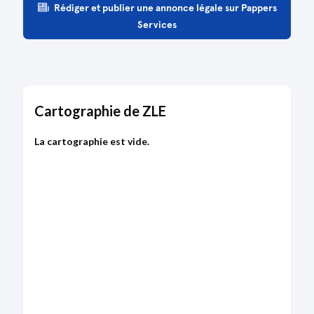
Rédiger et publier une annonce légale sur Pappers
Type de dépôt :
Comptes annuels et rapports
Services
Date de clôture :
31/12/2023
Adresse :
57 Rue Blanche 60270 Gouvieux
Descriptif :
Les comptes annuels sont accompagnés
d'une déclaration de confidentialité en application
du premier ou deuxième alinéa de l'article L. 232-
25.
Cartographie de ZLE
Bodacc C n°20240117, annonce n°3359
La cartographie est vide.
DÉPÔT DES COMPTES
21/07/2023
RCS de Compiègne
Type de dépôt :
Comptes annuels et rapports
Date de clôture :
31/12/2022
Adresse :
57 Rue Blanche 60270 Gouvieux
Descriptif :
Les comptes annuels sont accompagnés