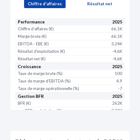
Chiffre d'affaires
Résultat net
Performance
2025
Chiffre d'affaires (€)
66,1K
Marge brute (€)
66,1K
EBITDA - EBE (€)
3,24K
Résultat d'exploitation (€)
-4,6K
Résultat net (€)
-4,6K
Croissance
2025
Taux de marge brute (%)
100
Taux de marge d'EBITDA (%)
4,9
Taux de marge opérationnelle (%)
-7
Gestion BFR
2025
BFR (€)
262K
BFR exploitation (€)
2,32K
BFR hors exploitation (€)
260K
BFR (j de CA)
1,45K
BFR exploitation (j de CA)
12,8