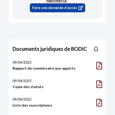
habilitées
.
Marge nette (%)
-7
Faire une demande d'accès
Rentabilité sur fonds propres (%)
-0,5
Rentabilité économique (%)
-0,5
Valeur ajoutée (€)
3,24K
Valeur ajoutée / CA (%)
4,9
Structure d'activité
2025
Salaires / CA (%)
0
Chiffre d'affaires à l'export (€)
7K
Documents juridiques de BODIC
09/04/2025
Rapport du commissaire aux apports
09/04/2025
Copie des statuts
09/04/2025
Liste des souscripteurs