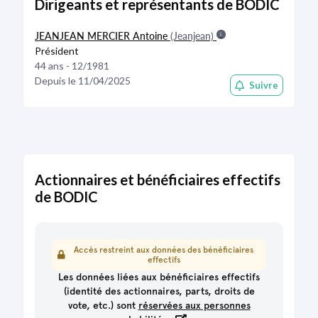
Dirigeants et représentants de BODIC
BFR hors exploitation (j de CA)
1,44K
Délai de paiement clients (j)
17,5
JEANJEAN MERCIER Antoine
Délai de paiement fournisseurs (j)
(Jeanjean)
4,9
Président
Ratio des stocks / CA (j)
0
44 ans - 12/1981
Autonomie financière
2025
Depuis le 11/04/2025
Suivre
Capacité d'autofinancement (€)
3,24K
Capacité d'autofinancement / CA (%)
4,9
Fonds de roulement net global (€)
298K
Couverture du BFR
1,1
Trésorerie (€)
36K
Dettes financières (€)
119K
Actionnaires et bénéficiaires effectifs
Capacité de remboursement
25,8
de BODIC
Ratio d'endettement (Gearing)
0,1
Autonomie financière (%)
87,5
Taux de levier (DFN/EBITDA)
25,8
Accès restreint aux données des bénéficiaires
Solvabilité
2025
effectifs
Couverture des dettes
8
Les données liées aux bénéficiaires effectifs
Fonds propres (€)
843K
(identité des actionnaires, parts, droits de
vote, etc.) sont
réservées aux personnes
Rentabilité
2025