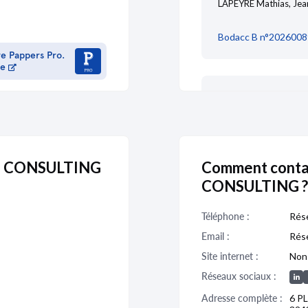
LAPEYRE Mathias, Jea
Bodacc B n°2026008
re Pappers Pro.
me
CHANGEMENT 
Dénomination :
SMART
Journal :
presselib.co
E CONSULTING
Comment cont
SMART ELEVATE C
CONSULTING ?
Société par actions si
Siège social : 6 Pla
943 425 199 R.C.S. 
Téléphone :
Rése
Email :
Rése
Site internet :
Non 
Aux termes d'un proc
Réseaux sociaux :
date du 1er mars 2026
Adresse complète :
6 P
Monsieur Mathias LA