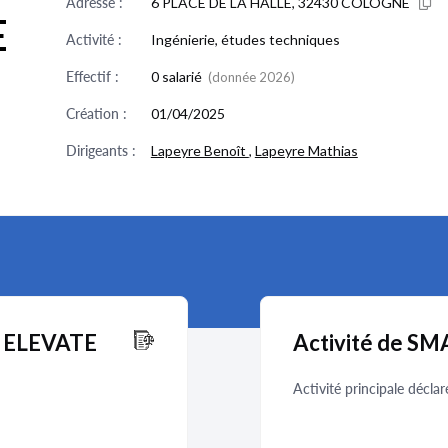
Adresse :
6 PLACE DE LA HALLE, 32430 COLOGNE
E
Activité :
Ingénierie, études techniques
Effectif :
0 salarié
(donnée 2026)
Création :
01/04/2025
Dirigeants :
Lapeyre Benoît
,
Lapeyre Mathias
T ELEVATE
Activité de 
Activité principale déclar