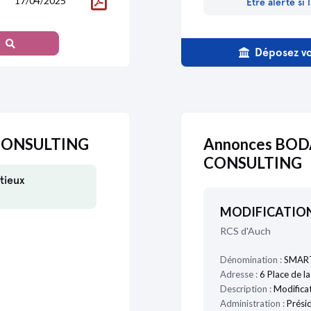
17/04/2025
Être alerté si
Déposez vo
 CONSULTING
Annonces BOD
CONSULTING
tieux
MODIFICATIO
RCS d'Auch
Dénomination :
SMART
Adresse :
6 Place de l
Description :
Modificat
Administration :
Présid