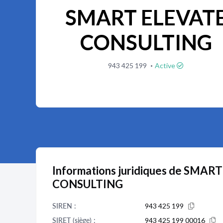
SMART ELEVAT
CONSULTING
·
943 425 199
Active
Informations juridiques de SMAR
CONSULTING
SIREN :
943 425 199
SIRET (siège) :
943 425 199 00016