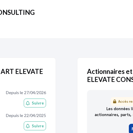
CONSULTING
 SMART ELEVATE
Actionnaires et
ELEVATE CON
Depuis le 27/04/2026
Accès res
Suivre
partenaire
de Pappers
Les données li
actionnaires, parts, 
Depuis le 22/04/2025
Suivre